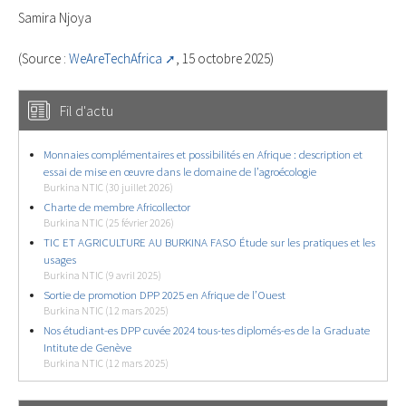
Samira Njoya
(Source :
WeAreTechAfrica
, 15 octobre 2025)
Fil d'actu
Monnaies complémentaires et possibilités en Afrique : description et
essai de mise en œuvre dans le domaine de l’agroécologie
Burkina NTIC (30 juillet 2026)
Charte de membre Africollector
Burkina NTIC (25 février 2026)
TIC ET AGRICULTURE AU BURKINA FASO Étude sur les pratiques et les
usages
Burkina NTIC (9 avril 2025)
Sortie de promotion DPP 2025 en Afrique de l’Ouest
Burkina NTIC (12 mars 2025)
Nos étudiant-es DPP cuvée 2024 tous-tes diplomés-es de la Graduate
Intitute de Genève
Burkina NTIC (12 mars 2025)