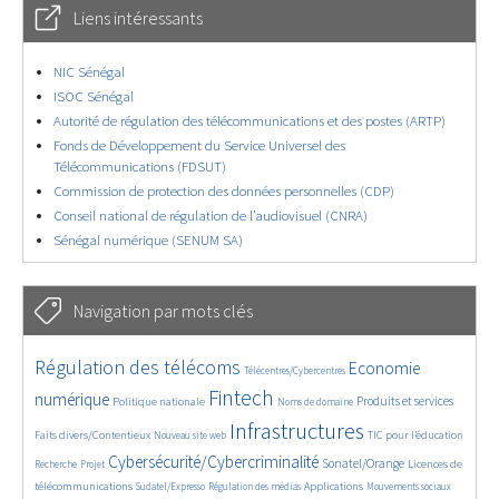
Liens intéressants
NIC Sénégal
ISOC Sénégal
Autorité de régulation des télécommunications et des postes (ARTP)
Fonds de Développement du Service Universel des
Télécommunications (FDSUT)
Commission de protection des données personnelles (CDP)
Conseil national de régulation de l’audiovisuel (CNRA)
Sénégal numérique (SENUM SA)
Navigation par mots clés
4661/5717
369/5717
3762/5717
Régulation des télécoms
Economie
Télécentres/Cybercentres
1866/5717
5229/5717
689/5717
2424/5717
1587/5717
Fintech
numérique
Produits et services
Politique nationale
Noms de domaine
864/5717
5717/5717
1837/5717
201/5717
Infrastructures
Faits divers/Contentieux
TIC pour l’éducation
Nouveau site web
251/5717
3616/5717
2345/5717
1627/5717
Cybersécurité/Cybercriminalité
Sonatel/Orange
Licences de
Recherche
Projet
294/5717
1026/5717
1535/5717
1214/5717
1685/5717
télécommunications
Applications
Sudatel/Expresso
Régulation des médias
Mouvements sociaux