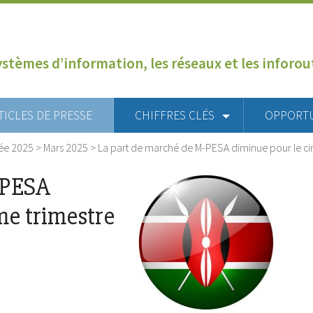
ystèmes d’information, les réseaux et les inforo
TICLES DE PRESSE
CHIFFRES CLÉS
OPPORT
ée 2025
>
Mars 2025
>
La part de marché de M-PESA diminue pour le ci
-PESA
me trimestre