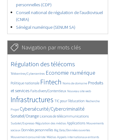
personnelles (CDP)
Conseil national de régulation de l’audiovisuel
(CNRA)
Sénégal numérique (SENUM SA)
Navigation par mots clés
4579/5534
347/5534
Régulation des télécoms
3698/5534
1832/5534
Economie numérique
Télécentres/Cybercentres
5140/5534
673/5534
2378/5534
Fintech
Produits
Politique nationale
Noms de domaine
1517/5534
823/5534
5534/5534
et services
Faits divers/Contentieux
Nouveau site web
1816/5534
189/5534
243/5534
Infrastructures
TIC pour l’éducation
Recherche
3485/5534
2120/5534
Cybersécurité/Cybercriminalité
Projet
1603/5534
280/5534
Sonatel/Orange
Licences de télécommunications
1004/5534
1513/5534
1102/5534
Applications
Sudatel/Expresso
Régulation des médias
Mouvements
1626/5534
140/5534
597/5534
Données personnelles
sociaux
Big Data/Données ouvertes
376/5534
642/5534
1631/5534
Mouvement consumériste
Médias
Appels internationaux entrants