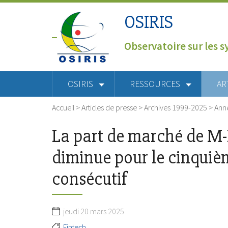
OSIRIS
Observatoire sur les s
OSIRIS
RESSOURCES
AR
Accueil
>
Articles de presse
>
Archives 1999-2025
>
Ann
La part de marché de M
diminue pour le cinquiè
consécutif
jeudi 20 mars 2025
Fintech