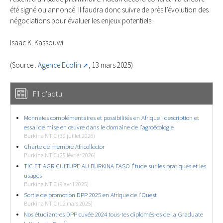
été signé ou annoncé. Il faudra donc suivre de près l’évolution des
négociations pour évaluer les enjeux potentiels.
Isaac K. Kassouwi
(Source :
Agence Ecofin
, 13 mars 2025)
Fil d'actu
Monnaies complémentaires et possibilités en Afrique : description et
essai de mise en œuvre dans le domaine de l’agroécologie
Burkina NTIC (30 juillet 2026)
Charte de membre Africollector
Burkina NTIC (25 février 2026)
TIC ET AGRICULTURE AU BURKINA FASO Étude sur les pratiques et les
usages
Burkina NTIC (9 avril 2025)
Sortie de promotion DPP 2025 en Afrique de l’Ouest
Burkina NTIC (12 mars 2025)
Nos étudiant-es DPP cuvée 2024 tous-tes diplomés-es de la Graduate