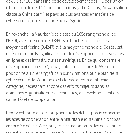
de 85,8 sur 100 dans l’indice de développement des TIC de l’Union
internationale des télécommunications (UIT). De plus, l’organisation
classe la Chine parmi les pays les plus avancés en matière de
cybersécurité, dans la deuxième catégorie.
En revanche, la Mauritanie se classe au 165e rang mondial de
l’EGDI, avec un score de 0,3491 sur 1, nettement inférieur à la
moyenne africaine (0,4247) et à la moyenne mondiale. Ce résultat
reflète des retards significatifs dans le développement des services
en ligne et des infrastructures numériques. En ce qui concerne le
développement des TIC, le pays obtient un score de 55,5 et se
positionne au 21e rang africain sur 47 nations. Sur le plan de la
cybersécurité, la Mauritanie est classée dans la quatrième
catégorie, nécessitant encore des efforts majeurs dans les
domaines organisationnels, techniques, de développement des
capacités et de coopération.
Il convient toutefois de souligner que les détails précis concernant
les axes de coopération entre la Mauritanie et la Chine n’ont pas
encore été définis. À ce jour, les discussions entre les deux parties
restent à un stade préliminaire. Aucun accord concret n’a encore