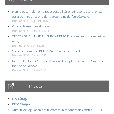
Monnaies complémentaires et possibilités en Afrique : description et
essai de mise en œuvre dans le domaine de l’agroécologie
Burkina NTIC (30 juillet 2026)
Charte de membre Africollector
Burkina NTIC (25 février 2026)
TIC ET AGRICULTURE AU BURKINA FASO Étude sur les pratiques et les
usages
Burkina NTIC (9 avril 2025)
Sortie de promotion DPP 2025 en Afrique de l’Ouest
Burkina NTIC (12 mars 2025)
Nos étudiant-es DPP cuvée 2024 tous-tes diplomés-es de la Graduate
Intitute de Genève
Burkina NTIC (12 mars 2025)
Liens intéressants
NIC Sénégal
ISOC Sénégal
Autorité de régulation des télécommunications et des postes (ARTP)