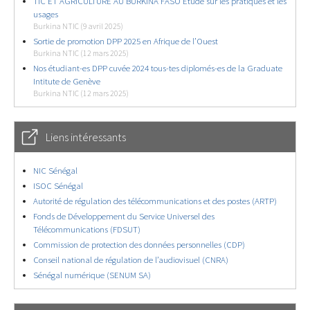
TIC ET AGRICULTURE AU BURKINA FASO Étude sur les pratiques et les
usages
Burkina NTIC (9 avril 2025)
Sortie de promotion DPP 2025 en Afrique de l’Ouest
Burkina NTIC (12 mars 2025)
Nos étudiant-es DPP cuvée 2024 tous-tes diplomés-es de la Graduate
Intitute de Genève
Burkina NTIC (12 mars 2025)
Liens intéressants
NIC Sénégal
ISOC Sénégal
Autorité de régulation des télécommunications et des postes (ARTP)
Fonds de Développement du Service Universel des
Télécommunications (FDSUT)
Commission de protection des données personnelles (CDP)
Conseil national de régulation de l’audiovisuel (CNRA)
Sénégal numérique (SENUM SA)