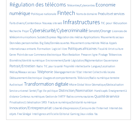
4661/5717
369/5717
3762/5717
Régulation des télécoms
Economie
Télécentres/Cybercentres
1866/5717
5229/5717
689/5717
2424/5717
1587/5717
Fintech
numérique
Produits et services
Politique nationale
Noms de domaine
864/5717
5717/5717
1837/5717
201/5717
Infrastructures
Faits divers/Contentieux
TIC pour l’éducation
Nouveau site web
251/5717
3616/5717
2345/5717
1627/5717
Cybersécurité/Cybercriminalité
Sonatel/Orange
Licences de
Recherche
Projet
294/5717
1026/5717
1535/5717
1214/5717
1685/5717
télécommunications
Applications
Sudatel/Expresso
Régulation des médias
Mouvements sociaux
147/5717
644/5717
371/5717
744/5717
Données personnelles
Big Data/Données ouvertes
Mouvement consumériste
Médias
Appels
1754/5717
97/5717
2532/5717
1104/5717
182/5717
629/5717
Politiques africaines
Formation
internationaux entrants
Logiciel libre
Fiscalité
Art et culture
1875/5717
1060/5717
1543/5717
357/5717
130/5717
212/5717
1227/5717
Point de vue
Manifestation
Genre
Commerce électronique
Presse en ligne
Piratage
Téléservices
361/5717
348/5717
375/5717
1967/5717
Biométrie/Identité numérique
Environnement/Santé
Législation/Réglementation
Gouvernance
151/5717
837/5717
283/5717
59/5717
1140/5717
Portrait/Entretien
Radio
TIC pour la santé
Propriété intellectuelle
Langues/Localisation
2250/5717
205/5717
1062/5717
126/5717
416/5717
Téléphonie
Médias/Réseaux sociaux
Désengagement de l’Etat
Internet
Collectivités locales
1381/5717
1044/5717
571/5717
Usages et comportements
Dédouanement électronique
Télévision/Radio numérique terrestre
3997/5717
389/5717
166/5717
330/5717
Transformation digitale
Audiovisuel
Affaire Global Voice
Géomatique/Géolocalisation
666/5717
183/5717
2121/5717
34/5717
710/5717
Distinction/Nomination
Service universel
Sentel/Tigo
Vie politique
Handicapés
Enseignement à
867/5717
593/5717
189/5717
2247/5717
553/5717
Qualité de service
distance
Contenus numériques
Gestion de l’ARTP
Radios communautaires
134/5717
537/5717
2796/5717
Privatisation/Libéralisation
SMSI
Fracture numérique/Solidarité numérique
Innovation/Entreprenariat
1374/5717
47/5717
Liberté d’expression/Censure de l’Internet
Internet des
177/5717
932/5717
198/5717
65/5717
26/5717
objets
Free Sénégal
Intelligence artificielle
Editorial
Gaming/Jeux vidéos
Yas