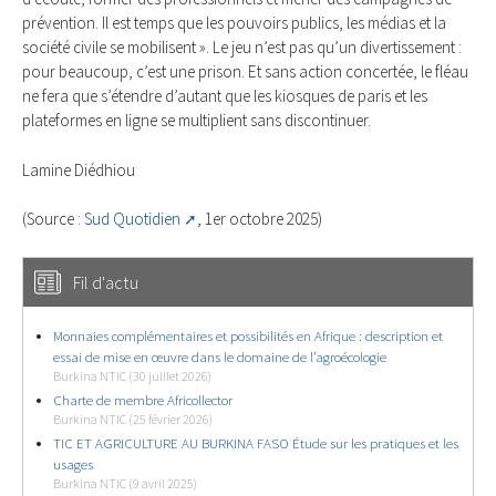
prévention. Il est temps que les pouvoirs publics, les médias et la
société civile se mobilisent ». Le jeu n’est pas qu’un divertissement :
pour beaucoup, c’est une prison. Et sans action concertée, le fléau
ne fera que s’étendre d’autant que les kiosques de paris et les
plateformes en ligne se multiplient sans discontinuer.
Lamine Diédhiou
(Source :
Sud Quotidien
, 1er octobre 2025)
Fil d'actu
Monnaies complémentaires et possibilités en Afrique : description et
essai de mise en œuvre dans le domaine de l’agroécologie
Burkina NTIC (30 juillet 2026)
Charte de membre Africollector
Burkina NTIC (25 février 2026)
TIC ET AGRICULTURE AU BURKINA FASO Étude sur les pratiques et les
usages
Burkina NTIC (9 avril 2025)