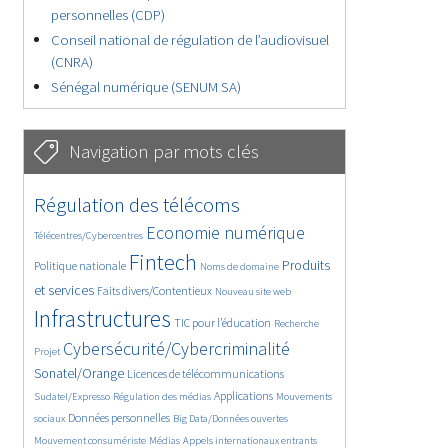
personnelles (CDP)
Conseil national de régulation de l’audiovisuel
(CNRA)
Sénégal numérique (SENUM SA)
Navigation par mots clés
4629/5559
362/5559
Régulation des télécoms
3737/5559
1862/5559
Economie numérique
Télécentres/Cybercentres
5164/5559
676/5559
2446/5559
Fintech
Produits
Politique nationale
Noms de domaine
1596/5559
841/5559
5559/5559
et services
Faits divers/Contentieux
Nouveau site web
1825/5559
198/5559
247/5559
Infrastructures
TIC pour l’éducation
Recherche
3538/5559
2303/5559
Cybersécurité/Cybercriminalité
Projet
1613/5559
299/5559
Sonatel/Orange
Licences de télécommunications
1015/5559
1512/5559
1131/5559
Applications
Sudatel/Expresso
Régulation des médias
Mouvements
1664/5559
146/5559
620/5559
Données personnelles
sociaux
Big Data/Données ouvertes
366/5559
721/5559
1749/5559
Mouvement consumériste
Médias
Appels internationaux entrants