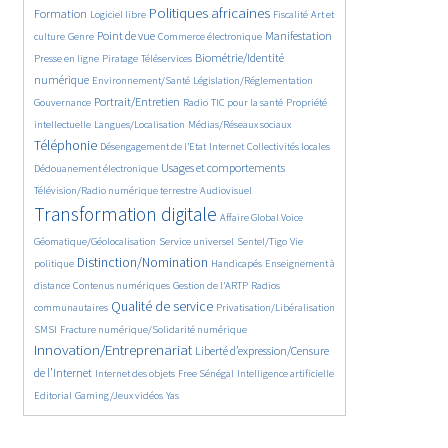
94/5559
2615/5559
1103/5559
175/5559
Politiques africaines
Formation
Logiciel libre
Fiscalité
Art et
647/5559
1847/5559
1046/5559
1578/5559
337/5559
Point de vue
Manifestation
culture
Genre
Commerce électronique
129/5559
210/5559
1225/5559
Biométrie/Identité
Presse en ligne
Piratage
Téléservices
363/5559
349/5559
372/5559
numérique
Environnement/Santé
Législation/Réglementation
1872/5559
145/5559
834/5559
290/5559
Portrait/Entretien
Gouvernance
Radio
TIC pour la santé
Propriété
60/5559
1136/5559
2247/5559
intellectuelle
Langues/Localisation
Médias/Réseaux sociaux
199/5559
1066/5559
120/5559
418/5559
Téléphonie
Désengagement de l’Etat
Internet
Collectivités locales
1334/5559
1039/5559
Usages et comportements
Dédouanement électronique
569/5559
4013/5559
Télévision/Radio numérique terrestre
Audiovisuel
385/5559
169/5559
Transformation digitale
Affaire Global Voice
325/5559
666/5559
183/5559
Géomatique/Géolocalisation
Service universel
Sentel/Tigo
Vie
2142/5559
34/5559
711/5559
Distinction/Nomination
politique
Handicapés
Enseignement à
861/5559
595/5559
191/5559
distance
Contenus numériques
Gestion de l’ARTP
Radios
2157/5559
557/5559
136/5559
Qualité de service
communautaires
Privatisation/Libéralisation
492/5559
2787/5559
SMSI
Fracture numérique/Solidarité numérique
Innovation/Entreprenariat
1365/5559
Liberté d’expression/Censure
50/5559
174/5559
884/5559
202/5559
de l’Internet
Internet des objets
Free Sénégal
Intelligence artificielle
68/5559
28/5559
Editorial
Gaming/Jeux vidéos
Yas