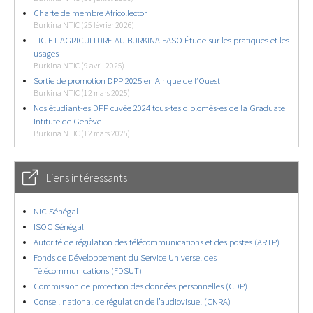
Charte de membre Africollector
Burkina NTIC (25 février 2026)
TIC ET AGRICULTURE AU BURKINA FASO Étude sur les pratiques et les
usages
Burkina NTIC (9 avril 2025)
Sortie de promotion DPP 2025 en Afrique de l’Ouest
Burkina NTIC (12 mars 2025)
Nos étudiant-es DPP cuvée 2024 tous-tes diplomés-es de la Graduate
Intitute de Genève
Burkina NTIC (12 mars 2025)
Liens intéressants
NIC Sénégal
ISOC Sénégal
Autorité de régulation des télécommunications et des postes (ARTP)
Fonds de Développement du Service Universel des
Télécommunications (FDSUT)
Commission de protection des données personnelles (CDP)
Conseil national de régulation de l’audiovisuel (CNRA)