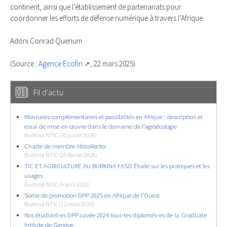
continent, ainsi que l’établissement de partenariats pour
coordonner les efforts de défense numérique à travers l’Afrique.
Adoni Conrad Quenum
(Source :
Agence Ecofin
, 22 mars 2025)
Fil d'actu
Monnaies complémentaires et possibilités en Afrique : description et
essai de mise en œuvre dans le domaine de l’agroécologie
Burkina NTIC (30 juillet 2026)
Charte de membre Africollector
Burkina NTIC (25 février 2026)
TIC ET AGRICULTURE AU BURKINA FASO Étude sur les pratiques et les
usages
Burkina NTIC (9 avril 2025)
Sortie de promotion DPP 2025 en Afrique de l’Ouest
Burkina NTIC (12 mars 2025)
Nos étudiant-es DPP cuvée 2024 tous-tes diplomés-es de la Graduate
Intitute de Genève