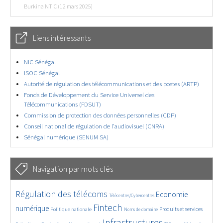
Burkina NTIC (12 mars 2025)
Liens intéressants
NIC Sénégal
ISOC Sénégal
Autorité de régulation des télécommunications et des postes (ARTP)
Fonds de Développement du Service Universel des
Télécommunications (FDSUT)
Commission de protection des données personnelles (CDP)
Conseil national de régulation de l’audiovisuel (CNRA)
Sénégal numérique (SENUM SA)
Navigation par mots clés
4621/5797
380/5797
3653/5797
Régulation des télécoms
Economie
Télécentres/Cybercentres
1896/5797
5263/5797
687/5797
2333/5797
1556/5797
Fintech
numérique
Produits et services
Politique nationale
Noms de domaine
826/5797
5797/5797
1834/5797
197/5797
Infrastructures