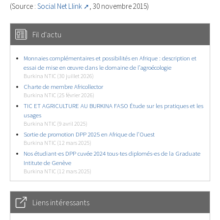
(Source :
Social Net Llink
, 30 novembre 2015)
Fil d'actu
Monnaies complémentaires et possibilités en Afrique : description et
essai de mise en œuvre dans le domaine de l’agroécologie
Burkina NTIC (30 juillet 2026)
Charte de membre Africollector
Burkina NTIC (25 février 2026)
TIC ET AGRICULTURE AU BURKINA FASO Étude sur les pratiques et les
usages
Burkina NTIC (9 avril 2025)
Sortie de promotion DPP 2025 en Afrique de l’Ouest
Burkina NTIC (12 mars 2025)
Nos étudiant-es DPP cuvée 2024 tous-tes diplomés-es de la Graduate
Intitute de Genève
Burkina NTIC (12 mars 2025)
Liens intéressants