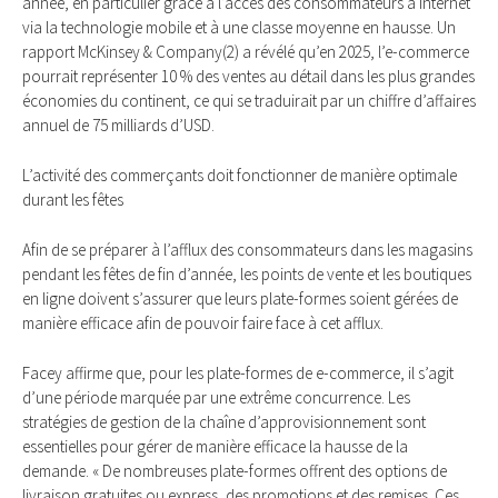
année, en particulier grâce à l’accès des consommateurs à Internet
via la technologie mobile et à une classe moyenne en hausse. Un
rapport McKinsey & Company(2) a révélé qu’en 2025, l’e-commerce
pourrait représenter 10 % des ventes au détail dans les plus grandes
économies du continent, ce qui se traduirait par un chiffre d’affaires
annuel de 75 milliards d’USD.
L’activité des commerçants doit fonctionner de manière optimale
durant les fêtes
Afin de se préparer à l’afflux des consommateurs dans les magasins
pendant les fêtes de fin d’année, les points de vente et les boutiques
en ligne doivent s’assurer que leurs plate-formes soient gérées de
manière efficace afin de pouvoir faire face à cet afflux.
Facey affirme que, pour les plate-formes de e-commerce, il s’agit
d’une période marquée par une extrême concurrence. Les
stratégies de gestion de la chaîne d’approvisionnement sont
essentielles pour gérer de manière efficace la hausse de la
demande. « De nombreuses plate-formes offrent des options de
livraison gratuites ou express, des promotions et des remises. Ces