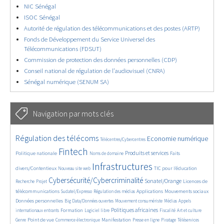
NIC Sénégal
ISOC Sénégal
Autorité de régulation des télécommunications et des postes (ARTP)
Fonds de Développement du Service Universel des
Télécommunications (FDSUT)
Commission de protection des données personnelles (CDP)
Conseil national de régulation de l’audiovisuel (CNRA)
Sénégal numérique (SENUM SA)
Navigation par mots clés
4570/5855
Régulation des télécoms
353/5855
3671/5855
1851/5855
Economie numérique
Télécentres/Cybercentres
5306/5855
649/5855
2318/5855
1561/5855
Fintech
Produits et services
Politique nationale
Faits
Noms de domaine
821/5855
5855/5855
1901/5855
212/5855
Infrastructures
divers/Contentieux
TIC pour l’éducation
Nouveau site web
242/5855
3864/5855
2259/5855
1625/5855
Cybersécurité/Cybercriminalité
Sonatel/Orange
Licences de
Recherche
Projet
285/5855
1058/5855
1560/5855
1284/5855
1693/5855
télécommunications
Applications
Mouvements sociaux
Sudatel/Expresso
Régulation des médias
162/5855
691/5855
367/5855
648/5855
Données personnelles
Big Data/Données ouvertes
Mouvement consumériste
Médias
Appels
1733/5855
106/5855
2599/5855
1083/5855
181/5855
601/5855
Politiques africaines
Formation
internationaux entrants
Logiciel libre
Fiscalité
Art et culture
1990/5855
1043/5855
1494/5855
320/5855
124/5855
209/5855
1242/5855
Point de vue
Manifestation
Genre
Commerce électronique
Presse en ligne
Piratage
Téléservices