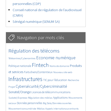
personnelles (CDP)
Conseil national de régulation de l’audiovisuel
(CNRA)
Sénégal numérique (SENUM SA)
Navigation par mots clés
4631/5616
347/5616
Régulation des télécoms
3725/5616
1849/5616
Economie numérique
Télécentres/Cybercentres
5174/5616
679/5616
2434/5616
Fintech
Produits
Politique nationale
Noms de domaine
1533/5616
826/5616
5616/5616
et services
Faits divers/Contentieux
Nouveau site web
1833/5616
190/5616
243/5616
Infrastructures
TIC pour l’éducation
Recherche
3521/5616
2181/5616
Cybersécurité/Cybercriminalité
Projet
1605/5616
299/5616
Sonatel/Orange
Licences de télécommunications
1009/5616
1538/5616
1080/5616
Applications
Sudatel/Expresso
Régulation des médias
Mouvements
1640/5616
142/5616
598/5616
Données personnelles
sociaux
Big Data/Données ouvertes
370/5616
642/5616
1660/5616
Mouvement consumériste
Médias
Appels internationaux entrants