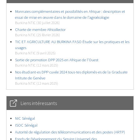
Monnaies complémentaires et possibilités en Afrique : description et
essai de mise en œuvre dans le domaine de l’agroécologie
Burkina NTIC (30 juillet 2026)
Charte de membre Africollector
Burkina NTIC (25 février 2026)
TIC ET AGRICULTURE AU BURKINA FASO Étude sur les pratiques et les
usages
Burkina NTIC (9 avril 2025)
Sortie de promotion DPP 2025 en Afrique de l’Ouest
Burkina NTIC (12 mars 2025)
Nos étudiant-es DPP cuvée 2024 tous-tes diplomés-es de la Graduate
Intitute de Genève
Burkina NTIC (12 mars 2025)
Liens intéressants
NIC Sénégal
ISOC Sénégal
Autorité de régulation des télécommunications et des postes (ARTP)
Fonds de Développement du Service Universel des