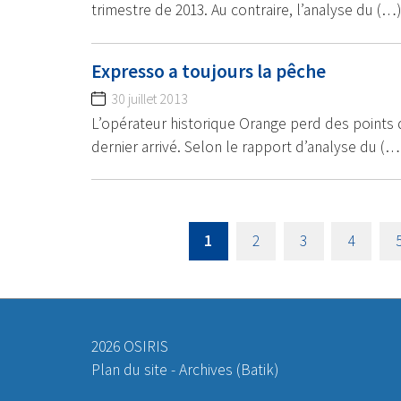
trimestre de 2013. Au contraire, l’analyse du (…)
Expresso a toujours la pêche
30 juillet 2013
L’opérateur historique Orange perd des points 
dernier arrivé. Selon le rapport d’analyse du (…
1
2
3
4
2026 OSIRIS
Plan du site
-
Archives (Batik)