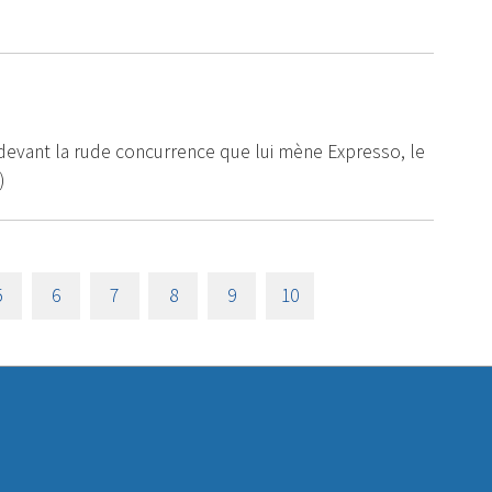
devant la rude concurrence que lui mène Expresso, le
)
5
6
7
8
9
10