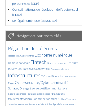
personnelles (CDP)
Conseil national de régulation de l’audiovisuel
(CNRA)
Sénégal numérique (SENUM SA)
Navigation par mots clés
4634/5709
364/5709
Régulation des télécoms
3751/5709
1866/5709
Economie numérique
Télécentres/Cybercentres
5181/5709
675/5709
2423/5709
Fintech
Produits
Politique nationale
Noms de domaine
1598/5709
841/5709
5709/5709
et services
Faits divers/Contentieux
Nouveau site web
1827/5709
206/5709
249/5709
Infrastructures
TIC pour l’éducation
Recherche
3653/5709
2309/5709
Cybersécurité/Cybercriminalité
Projet
1627/5709
293/5709
Sonatel/Orange
Licences de télécommunications
1018/5709
1512/5709
1239/5709
Applications
Sudatel/Expresso
Régulation des médias
1659/5709
145/5709
Mouvements sociaux
Données personnelles
Big Data/Données
625/5709
367/5709
745/5709
ouvertes
Mouvement consumériste
Médias
Appels internationaux