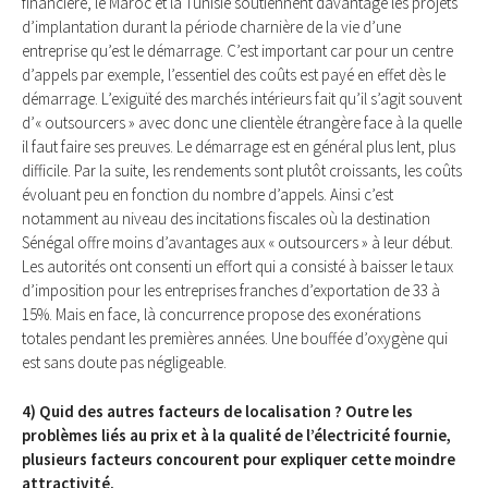
financière, le Maroc et la Tunisie soutiennent davantage les projets
d’implantation durant la période charnière de la vie d’une
entreprise qu’est le démarrage. C’est important car pour un centre
d’appels par exemple, l’essentiel des coûts est payé en effet dès le
démarrage. L’exiguïté des marchés intérieurs fait qu’il s’agit souvent
d’« outsourcers » avec donc une clientèle étrangère face à la quelle
il faut faire ses preuves. Le démarrage est en général plus lent, plus
difficile. Par la suite, les rendements sont plutôt croissants, les coûts
évoluant peu en fonction du nombre d’appels. Ainsi c’est
notamment au niveau des incitations fiscales où la destination
Sénégal offre moins d’avantages aux « outsourcers » à leur début.
Les autorités ont consenti un effort qui a consisté à baisser le taux
d’imposition pour les entreprises franches d’exportation de 33 à
15%. Mais en face, là concurrence propose des exonérations
totales pendant les premières années. Une bouffée d’oxygène qui
est sans doute pas négligeable.
4) Quid des autres facteurs de localisation ? Outre les
problèmes liés au prix et à la qualité de l’électricité fournie,
plusieurs facteurs concourent pour expliquer cette moindre
attractivité.