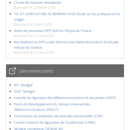
Charte de membre Africollector
Burkina NTIC (25 février 2026)
TIC ET AGRICULTURE AU BURKINA FASO Étude sur les pratiques et les
usages
Burkina NTIC (9 avril 2025)
Sortie de promotion DPP 2025 en Afrique de l’Ouest
Burkina NTIC (12 mars 2025)
Nos étudiant-es DPP cuvée 2024 tous-tes diplomés-es de la Graduate
Intitute de Genève
Burkina NTIC (12 mars 2025)
Liens intéressants
NIC Sénégal
ISOC Sénégal
Autorité de régulation des télécommunications et des postes (ARTP)
Fonds de Développement du Service Universel des
Télécommunications (FDSUT)
Commission de protection des données personnelles (CDP)
Conseil national de régulation de l’audiovisuel (CNRA)
Sénégal numérique (SENUM SA)