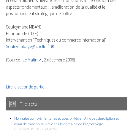
et cela à plusieurs niveaux. Mais nous nous limiterons ici à des
aspects fondamentaux : l’amélioration de la qualité et le
positionnement stratégique de l’offre.
Souleymane MBAYE
Economiste (I.D.E)
Intervenant en “Techniques du commerce international”
Souley-mbaye@chello.fr
(Source :
Le Matin
, 2 décembre 2006)
Lire la seconde partie
Fil d'actu
Monnaies complémentaires et possibilités en Afrique : description et
essai de mise en œuvre dans le domaine de l’agroécologie
Burkina NTIC (30 juillet 2026)