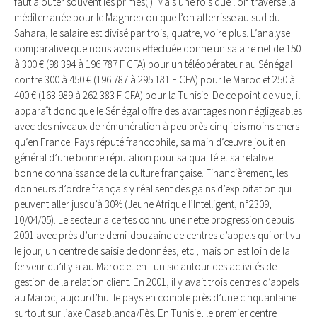
faut ajouter souvent les primes( ). Mais une fois que l’on traverse la
méditerranée pour le Maghreb ou que l’on atterrisse au sud du
Sahara, le salaire est divisé par trois, quatre, voire plus. L’analyse
comparative que nous avons effectuée donne un salaire net de 150
à 300 € (98 394 à 196 787 F CFA) pour un téléopérateur au Sénégal
contre 300 à 450 € (196 787 à 295 181 F CFA) pour le Maroc et 250 à
400 € (163 989 à 262 383 F CFA) pour la Tunisie. De ce point de vue, il
apparaît donc que le Sénégal offre des avantages non négligeables
avec des niveaux de rémunération à peu près cinq fois moins chers
qu’en France. Pays réputé francophile, sa main d’œuvre jouit en
général d’une bonne réputation pour sa qualité et sa relative
bonne connaissance de la culture française. Financièrement, les
donneurs d’ordre français y réalisent des gains d’exploitation qui
peuvent aller jusqu’à 30% (Jeune Afrique l’Intelligent, n°2309,
10/04/05). Le secteur a certes connu une nette progression depuis
2001 avec près d’une demi-douzaine de centres d’appels qui ont vu
le jour, un centre de saisie de données, etc., mais on est loin de la
ferveur qu’il y a au Maroc et en Tunisie autour des activités de
gestion de la relation client. En 2001, il y avait trois centres d’appels
au Maroc, aujourd’hui le pays en compte près d’une cinquantaine
surtout sur l’axe Casablanca/Fès. En Tunisie, le premier centre