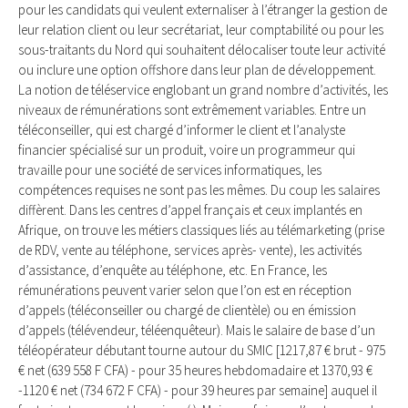
pour les candidats qui veulent externaliser à l’étranger la gestion de
leur relation client ou leur secrétariat, leur comptabilité ou pour les
sous-traitants du Nord qui souhaitent délocaliser toute leur activité
ou inclure une option offshore dans leur plan de développement.
La notion de téléservice englobant un grand nombre d’activités, les
niveaux de rémunérations sont extrêmement variables. Entre un
téléconseiller, qui est chargé d’informer le client et l’analyste
financier spécialisé sur un produit, voire un programmeur qui
travaille pour une société de services informatiques, les
compétences requises ne sont pas les mêmes. Du coup les salaires
diffèrent. Dans les centres d’appel français et ceux implantés en
Afrique, on trouve les métiers classiques liés au télémarketing (prise
de RDV, vente au téléphone, services après- vente), les activités
d’assistance, d’enquête au téléphone, etc. En France, les
rémunérations peuvent varier selon que l’on est en réception
d’appels (téléconseiller ou chargé de clientèle) ou en émission
d’appels (télévendeur, téléenquêteur). Mais le salaire de base d’un
téléopérateur débutant tourne autour du SMIC [1217,87 € brut - 975
€ net (639 558 F CFA) - pour 35 heures hebdomadaire et 1370,93 €
-1120 € net (734 672 F CFA) - pour 39 heures par semaine] auquel il