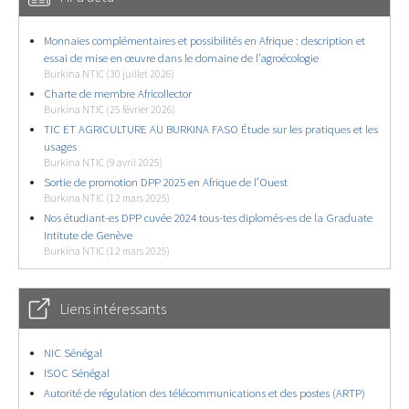
Monnaies complémentaires et possibilités en Afrique : description et
essai de mise en œuvre dans le domaine de l’agroécologie
Burkina NTIC (30 juillet 2026)
Charte de membre Africollector
Burkina NTIC (25 février 2026)
TIC ET AGRICULTURE AU BURKINA FASO Étude sur les pratiques et les
usages
Burkina NTIC (9 avril 2025)
Sortie de promotion DPP 2025 en Afrique de l’Ouest
Burkina NTIC (12 mars 2025)
Nos étudiant-es DPP cuvée 2024 tous-tes diplomés-es de la Graduate
Intitute de Genève
Burkina NTIC (12 mars 2025)
Liens intéressants
NIC Sénégal
ISOC Sénégal
Autorité de régulation des télécommunications et des postes (ARTP)