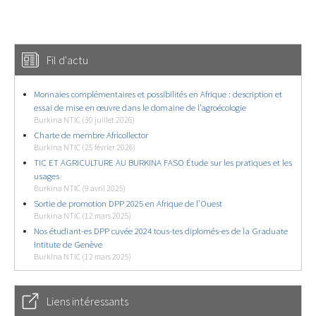
Fil d'actu
Monnaies complémentaires et possibilités en Afrique : description et
essai de mise en œuvre dans le domaine de l’agroécologie
Burkina NTIC (30 juillet 2026)
Charte de membre Africollector
Burkina NTIC (25 février 2026)
TIC ET AGRICULTURE AU BURKINA FASO Étude sur les pratiques et les
usages
Burkina NTIC (9 avril 2025)
Sortie de promotion DPP 2025 en Afrique de l’Ouest
Burkina NTIC (12 mars 2025)
Nos étudiant-es DPP cuvée 2024 tous-tes diplomés-es de la Graduate
Intitute de Genève
Burkina NTIC (12 mars 2025)
Liens intéressants