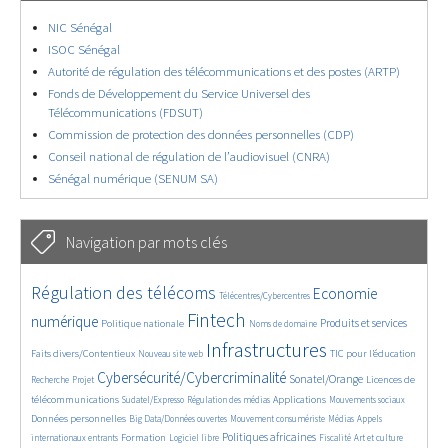
NIC Sénégal
ISOC Sénégal
Autorité de régulation des télécommunications et des postes (ARTP)
Fonds de Développement du Service Universel des
Télécommunications (FDSUT)
Commission de protection des données personnelles (CDP)
Conseil national de régulation de l’audiovisuel (CNRA)
Sénégal numérique (SENUM SA)
Navigation par mots clés
4593/5616
371/5616
3616/5616
Régulation des télécoms
Economie
Télécentres/Cybercentres
1834/5616
5191/5616
663/5616
2326/5616
1560/5616
Fintech
numérique
Produits et services
Politique nationale
Noms de domaine
813/5616
5616/5616
1800/5616
195/5616
Infrastructures
Faits divers/Contentieux
TIC pour l’éducation
Nouveau site web
248/5616
3556/5616
2265/5616
1613/5616
Cybersécurité/Cybercriminalité
Sonatel/Orange
Licences de
Recherche
Projet
281/5616
1023/5616
1513/5616
1135/5616
1670/5616
télécommunications
Applications
Sudatel/Expresso
Régulation des médias
Mouvements sociaux
142/5616
623/5616
367/5616
655/5616
Données personnelles
Big Data/Données ouvertes
Mouvement consumériste
Médias
Appels
1717/5616
106/5616
2388/5616
1069/5616
172/5616
582/5616
Politiques africaines
Formation
internationaux entrants
Logiciel libre
Fiscalité
Art et culture