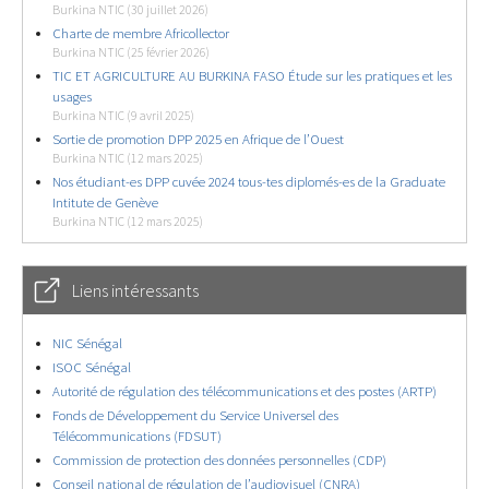
Burkina NTIC (30 juillet 2026)
Charte de membre Africollector
Burkina NTIC (25 février 2026)
TIC ET AGRICULTURE AU BURKINA FASO Étude sur les pratiques et les
usages
Burkina NTIC (9 avril 2025)
Sortie de promotion DPP 2025 en Afrique de l’Ouest
Burkina NTIC (12 mars 2025)
Nos étudiant-es DPP cuvée 2024 tous-tes diplomés-es de la Graduate
Intitute de Genève
Burkina NTIC (12 mars 2025)
Liens intéressants
NIC Sénégal
ISOC Sénégal
Autorité de régulation des télécommunications et des postes (ARTP)
Fonds de Développement du Service Universel des
Télécommunications (FDSUT)
Commission de protection des données personnelles (CDP)
Conseil national de régulation de l’audiovisuel (CNRA)