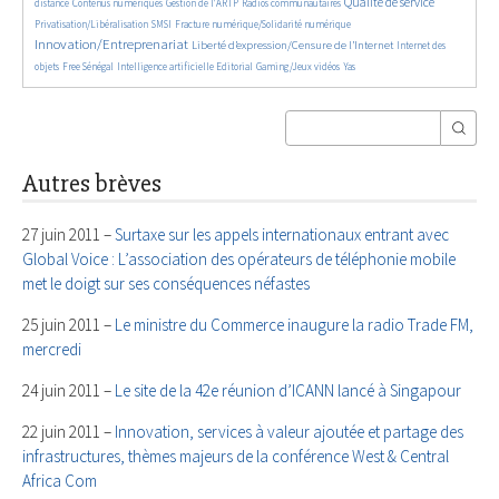
852/5650
612/5650
184/5650
2211/5650
565/5650
Qualité de service
distance
Contenus numériques
Gestion de l’ARTP
Radios communautaires
133/5650
481/5650
2779/5650
Privatisation/Libéralisation
SMSI
Fracture numérique/Solidarité numérique
Innovation/Entreprenariat
1369/5650
48/5650
Liberté d’expression/Censure de l’Internet
Internet des
170/5650
888/5650
198/5650
60/5650
25/5650
objets
Free Sénégal
Intelligence artificielle
Editorial
Gaming/Jeux vidéos
Yas
Autres brèves
27 juin 2011 –
Surtaxe sur les appels internationaux entrant avec
Global Voice : L’association des opérateurs de téléphonie mobile
met le doigt sur ses conséquences néfastes
25 juin 2011 –
Le ministre du Commerce inaugure la radio Trade FM,
mercredi
24 juin 2011 –
Le site de la 42e réunion d’ICANN lancé à Singapour
22 juin 2011 –
Innovation, services à valeur ajoutée et partage des
infrastructures, thèmes majeurs de la conférence West & Central
Africa Com