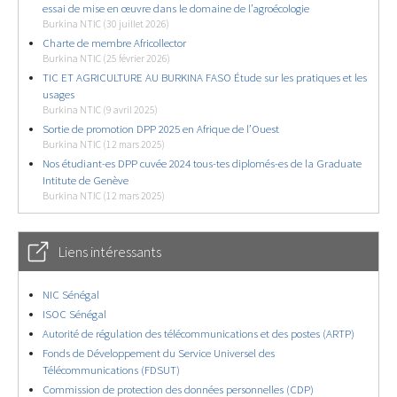
essai de mise en œuvre dans le domaine de l’agroécologie
Burkina NTIC (30 juillet 2026)
Charte de membre Africollector
Burkina NTIC (25 février 2026)
TIC ET AGRICULTURE AU BURKINA FASO Étude sur les pratiques et les
usages
Burkina NTIC (9 avril 2025)
Sortie de promotion DPP 2025 en Afrique de l’Ouest
Burkina NTIC (12 mars 2025)
Nos étudiant-es DPP cuvée 2024 tous-tes diplomés-es de la Graduate
Intitute de Genève
Burkina NTIC (12 mars 2025)
Liens intéressants
NIC Sénégal
ISOC Sénégal
Autorité de régulation des télécommunications et des postes (ARTP)
Fonds de Développement du Service Universel des
Télécommunications (FDSUT)
Commission de protection des données personnelles (CDP)