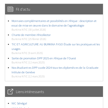
Fil d'actu
Monnaies complémentaires et possibilités en Afrique : description et
essai de mise en œuvre dans le domaine de l’agroécologie
Burkina NTIC (30 juillet 2026)
Charte de membre Africollector
Burkina NTIC (25 février 2026)
TIC ET AGRICULTURE AU BURKINA FASO Étude sur les pratiques et les
usages
Burkina NTIC (9 avril 2025)
Sortie de promotion DPP 2025 en Afrique de l’Ouest
Burkina NTIC (12 mars 2025)
Nos étudiant-es DPP cuvée 2024 tous-tes diplomés-es de la Graduate
Intitute de Genève
Burkina NTIC (12 mars 2025)
Liens intéressants
NIC Sénégal