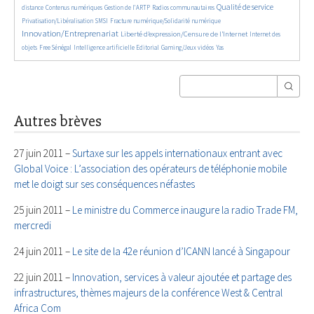
852/5650
612/5650
184/5650
2211/5650
565/5650
Qualité de service
distance
Contenus numériques
Gestion de l’ARTP
Radios communautaires
133/5650
481/5650
2779/5650
Privatisation/Libéralisation
SMSI
Fracture numérique/Solidarité numérique
Innovation/Entreprenariat
1369/5650
48/5650
Liberté d’expression/Censure de l’Internet
Internet des
170/5650
888/5650
198/5650
60/5650
25/5650
objets
Free Sénégal
Intelligence artificielle
Editorial
Gaming/Jeux vidéos
Yas
Autres brèves
27 juin 2011 –
Surtaxe sur les appels internationaux entrant avec
Global Voice : L’association des opérateurs de téléphonie mobile
met le doigt sur ses conséquences néfastes
25 juin 2011 –
Le ministre du Commerce inaugure la radio Trade FM,
mercredi
24 juin 2011 –
Le site de la 42e réunion d’ICANN lancé à Singapour
22 juin 2011 –
Innovation, services à valeur ajoutée et partage des
infrastructures, thèmes majeurs de la conférence West & Central
Africa Com