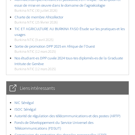
essai de mise en œuvre dans le domaine de l’agroécologie
Burkina NTIC (30 juillet 2026)
Charte de membre Africollector
Burkina NTIC (25 février 2026)
TIC ET AGRICULTURE AU BURKINA FASO Étude sur les pratiques et les
usages
Burkina NTIC (9 avril 2025)
Sortie de promotion DPP 2025 en Afrique de l’Ouest
Burkina NTIC (12 mars 2025)
Nos étudiant-es DPP cuvée 2024 tous-tes diplomés-es de la Graduate
Intitute de Genève
Burkina NTIC (12 mars 2025)
Liens intéressants
NIC Sénégal
ISOC Sénégal
Autorité de régulation des télécommunications et des postes (ARTP)
Fonds de Développement du Service Universel des
Télécommunications (FDSUT)
Commission de protection des données personnelles (CDP)