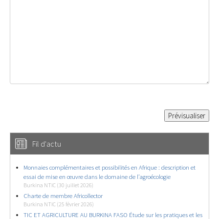
Fil d'actu
Monnaies complémentaires et possibilités en Afrique : description et
essai de mise en œuvre dans le domaine de l’agroécologie
Burkina NTIC (30 juillet 2026)
Charte de membre Africollector
Burkina NTIC (25 février 2026)
TIC ET AGRICULTURE AU BURKINA FASO Étude sur les pratiques et les