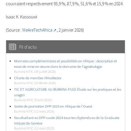
couvraient respectivement 93,9 %, 87,9 %, 51,6 % et 15,9 % en 2024.
Isaac K. Kassouwi
(Source :
WeAreTechAfrica
, 2 janvier 2026)
Fil d'actu
Monnaies complémentaires et possibilités en Afrique : description et
essai de mise en œuvre dans le domaine de l’agroécologie
Burkina NTIC (30 juillet 2026)
Charte de membre Africollector
Burkina NTIC (25 février 2026)
TIC ET AGRICULTURE AU BURKINA FASO Étude sur les pratiques et les
usages
Burkina NTIC (9 avril 2025)
Sortie de promotion DPP 2025 en Afrique de l’Ouest
Burkina NTIC (12 mars 2025)
Nos étudiant-es DPP cuvée 2024 tous-tes diplomés-es de la Graduate
Intitute de Genève
Burkina NTIC (12 mars 2025)