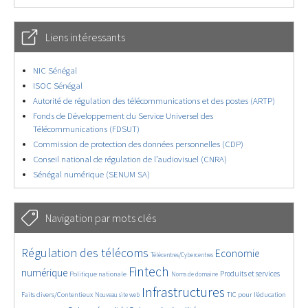
Liens intéressants
NIC Sénégal
ISOC Sénégal
Autorité de régulation des télécommunications et des postes (ARTP)
Fonds de Développement du Service Universel des
Télécommunications (FDSUT)
Commission de protection des données personnelles (CDP)
Conseil national de régulation de l’audiovisuel (CNRA)
Sénégal numérique (SENUM SA)
Navigation par mots clés
4661/5766
364/5766
3795/5766
Régulation des télécoms
Economie
Télécentres/Cybercentres
1879/5766
5212/5766
690/5766
2491/5766
1623/5766
Fintech
numérique
Produits et services
Politique nationale
Noms de domaine
853/5766
5766/5766
1837/5766
206/5766
Infrastructures
Faits divers/Contentieux
TIC pour l’éducation
Nouveau site web