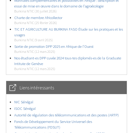
Monnaies complémentaires et possibilités en Afrique : description et
essai de mise en œuvre dans le domaine de l’agroécologie
Burkina NTIC (30 juillet 2026)
Charte de membre Africollector
Burkina NTIC (25 février 2026)
TIC ET AGRICULTURE AU BURKINA FASO Étude sur les pratiques et les
usages
Burkina NTIC (9 avril 2025)
Sortie de promotion DPP 2025 en Afrique de l’Ouest
Burkina NTIC (12 mars 2025)
Nos étudiant-es DPP cuvée 2024 tous-tes diplomés-es de la Graduate
Intitute de Genève
Burkina NTIC (12 mars 2025)
Liens intéressants
NIC Sénégal
ISOC Sénégal
Autorité de régulation des télécommunications et des postes (ARTP)
Fonds de Développement du Service Universel des
Télécommunications (FDSUT)