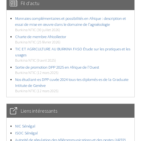
Fil d'actu
Monnaies complémentaires et possibilités en Afrique : description et
essai de mise en œuvre dans le domaine de l’agroécologie
Burkina NTIC (30 juillet 2026)
Charte de membre Africollector
Burkina NTIC (25 février 2026)
TIC ET AGRICULTURE AU BURKINA FASO Étude sur les pratiques et les
usages
Burkina NTIC (9 avril 2025)
Sortie de promotion DPP 2025 en Afrique de l’Ouest
Burkina NTIC (12 mars 2025)
Nos étudiant-es DPP cuvée 2024 tous-tes diplomés-es de la Graduate
Intitute de Genève
Burkina NTIC (12 mars 2025)
Liens intéressants
NIC Sénégal
ISOC Sénégal
Autorité de régulation des télécommunications et des postes (ARTP)