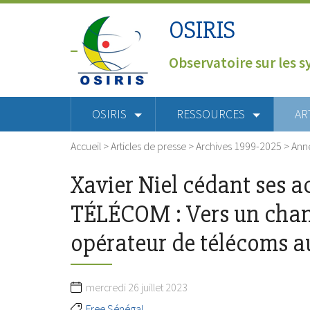
OSIRIS
Observatoire sur les s
OSIRIS
RESSOURCES
AR
Accueil
>
Articles de presse
>
Archives 1999-2025
>
Ann
Xavier Niel cédant ses 
TÉLÉCOM : Vers un cha
opérateur de télécoms a
mercredi 26 juillet 2023
Free Sénégal