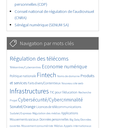
personnelles (CDP)
Conseil national de régulation de l’audiovisuel
(CNRA)
Sénégal numérique (SENUM SA)
Navigation par mots clés
4653/5774
359/5774
Régulation des télécoms
3786/5774
1880/5774
Economie numérique
Télécentres/Cybercentres
5218/5774
685/5774
2473/5774
Fintech
Produits
Politique nationale
Noms de domaine
1616/5774
850/5774
5774/5774
et services
Faits divers/Contentieux
Nouveau site web
1834/5774
211/5774
252/5774
Infrastructures
TIC pour l’éducation
Recherche
3689/5774
2326/5774
Cybersécurité/Cybercriminalité
Projet
1630/5774
295/5774
Sonatel/Orange
Licences de télécommunications
1020/5774
1533/5774
1255/5774
Applications
Sudatel/Expresso
Régulation des médias
1667/5774
147/5774
Mouvements sociaux
Données personnelles
Big Data/Données
627/5774
369/5774
755/5774
ouvertes
Mouvement consumériste
Médias
Appels internationaux