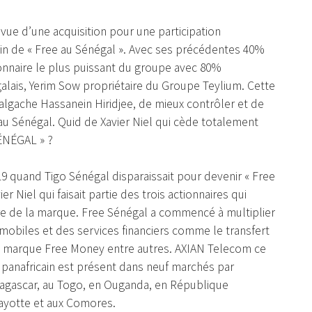
ue d’une acquisition pour une participation
in de « Free au Sénégal ». Avec ses précédentes 40%
ionnaire le plus puissant du groupe avec 80%
galais, Yerim Sow propriétaire du Groupe Teylium. Cette
lgache Hassanein Hiridjee, de mieux contrôler et de
 au Sénégal. Quid de Xavier Niel qui cède totalement
SÉNÉGAL » ?
19 quand Tigo Sénégal disparaissait pour devenir « Free
er Niel qui faisait partie des trois actionnaires qui
aire de la marque. Free Sénégal a commencé à multiplier
 mobiles et des services financiers comme le transfert
la marque Free Money entre autres. AXIAN Telecom ce
panafricain est présent dans neuf marchés par
Madagascar, au Togo, en Ouganda, en République
ayotte et aux Comores.