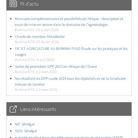
Fil d'actu
Monnaies complémentaires et possibilités en Afrique : description et
essai de mise en œuvre dans le domaine de l’agroécologie
Burkina NTIC (30 juillet 2026)
Charte de membre Africollector
Burkina NTIC (25 février 2026)
TIC ET AGRICULTURE AU BURKINA FASO Étude sur les pratiques et les
usages
Burkina NTIC (9 avril 2025)
Sortie de promotion DPP 2025 en Afrique de l’Ouest
Burkina NTIC (12 mars 2025)
Nos étudiant-es DPP cuvée 2024 tous-tes diplomés-es de la Graduate
Intitute de Genève
Burkina NTIC (12 mars 2025)
Liens intéressants
NIC Sénégal
ISOC Sénégal
Autorité de régulation des télécommunications et des postes (ARTP)