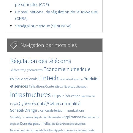
personnelles (CDP)
Conseil national de régulation de l’audiovisuel
(CNRA)
Sénégal numérique (SENUM SA)
Navigation par mots clés
4622/5700
391/5700
Régulation des télécoms
3640/5700
1851/5700
Economie numérique
Télécentres/Cybercentres
5242/5700
675/5700
2369/5700
Fintech
Produits
Politique nationale
Noms de domaine
1564/5700
824/5700
5700/5700
et services
Faits divers/Contentieux
Nouveau site web
1817/5700
195/5700
248/5700
Infrastructures
TIC pour l’éducation
Recherche
3585/5700
2300/5700
Cybersécurité/Cybercriminalité
Projet
1623/5700
285/5700
Sonatel/Orange
Licences de télécommunications
1023/5700
1537/5700
1135/5700
Applications
Sudatel/Expresso
Régulation des médias
Mouvements
1690/5700
152/5700
637/5700
Données personnelles
sociaux
Big Data/Données ouvertes
367/5700
655/5700
1727/5700
Mouvement consumériste
Médias
Appels internationaux entrants