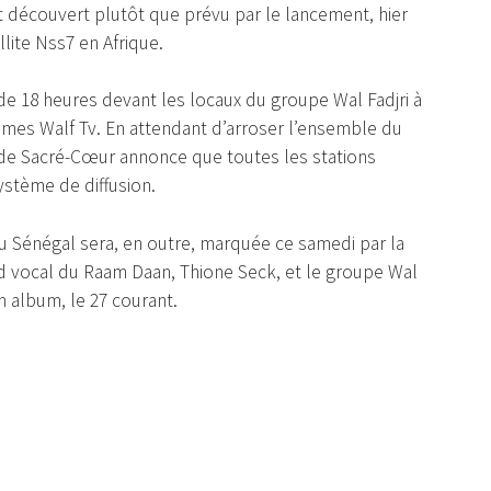
t découvert plutôt que prévu par le lancement, hier
lite Nss7 en Afrique.
de 18 heures devant les locaux du groupe Wal Fadjri à
mmes Walf Tv. En attendant d’arroser l’ensemble du
e de Sacré-Cœur annonce que toutes les stations
ystème de diffusion.
au Sénégal sera, en outre, marquée ce samedi par la
ad vocal du Raam Daan, Thione Seck, et le groupe Wal
n album, le 27 courant.