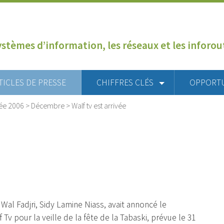
ystèmes d’information, les réseaux et les inforo
TICLES DE PRESSE
CHIFFRES CLÉS
OPPORT
ée 2006
>
Décembre
>
Walf tv est arrivée
Wal Fadjri, Sidy Lamine Niass, avait annoncé le
 pour la veille de la fête de la Tabaski, prévue le 31