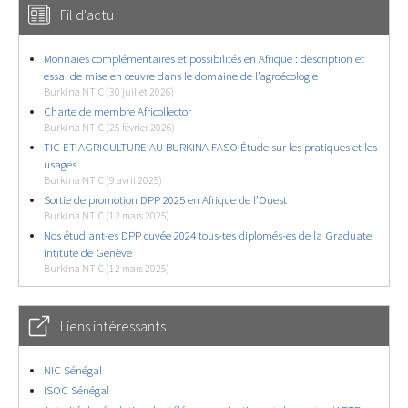
Fil d'actu
Monnaies complémentaires et possibilités en Afrique : description et
essai de mise en œuvre dans le domaine de l’agroécologie
Burkina NTIC (30 juillet 2026)
Charte de membre Africollector
Burkina NTIC (25 février 2026)
TIC ET AGRICULTURE AU BURKINA FASO Étude sur les pratiques et les
usages
Burkina NTIC (9 avril 2025)
Sortie de promotion DPP 2025 en Afrique de l’Ouest
Burkina NTIC (12 mars 2025)
Nos étudiant-es DPP cuvée 2024 tous-tes diplomés-es de la Graduate
Intitute de Genève
Burkina NTIC (12 mars 2025)
Liens intéressants
NIC Sénégal
ISOC Sénégal