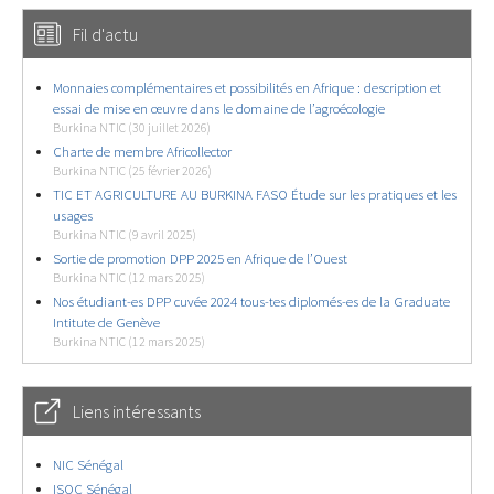
Fil d'actu
Monnaies complémentaires et possibilités en Afrique : description et
essai de mise en œuvre dans le domaine de l’agroécologie
Burkina NTIC (30 juillet 2026)
Charte de membre Africollector
Burkina NTIC (25 février 2026)
TIC ET AGRICULTURE AU BURKINA FASO Étude sur les pratiques et les
usages
Burkina NTIC (9 avril 2025)
Sortie de promotion DPP 2025 en Afrique de l’Ouest
Burkina NTIC (12 mars 2025)
Nos étudiant-es DPP cuvée 2024 tous-tes diplomés-es de la Graduate
Intitute de Genève
Burkina NTIC (12 mars 2025)
Liens intéressants
NIC Sénégal
ISOC Sénégal