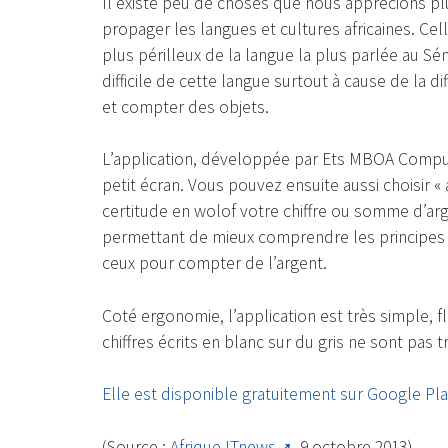
Il existe peu de choses que nous apprécions plu
propager les langues et cultures africaines. Cel
plus périlleux de la langue la plus parlée au Sén
difficile de cette langue surtout à cause de la di
et compter des objets.
L’application, développée par Ets MBOA Compute
petit écran. Vous pouvez ensuite aussi choisir « 
certitude en wolof votre chiffre ou somme d’ar
permettant de mieux comprendre les principes 
ceux pour compter de l’argent.
Coté ergonomie, l’application est très simple, fl
chiffres écrits en blanc sur du gris ne sont pas tr
Elle est disponible gratuitement sur Google Play
(Source :
Afrique ITnews
, 9 octobre 2013)