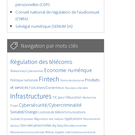
personnelles (CDP)
Conseil national de régulation de l’audiovisuel
(CNRA)
Sénégal numérique (SENUM SA)
Navigation par mots clés
4631/5576
346/5576
Régulation des télécoms
3697/5576
1837/5576
Economie numérique
Télécentres/Cybercentres
5183/5576
681/5576
2412/5576
Fintech
Produits
Politique nationale
Noms de domaine
1558/5576
829/5576
5576/5576
et services
Faits divers/Contentieux
Nouveau site web
1824/5576
189/5576
242/5576
Infrastructures
TIC pour l’éducation
Recherche
3487/5576
2236/5576
Cybersécurité/Cybercriminalité
Projet
1600/5576
290/5576
Sonatel/Orange
Licences de télécommunications
1007/5576
1515/5576
1073/5576
Applications
Sudatel/Expresso
Régulation des médias
Mouvements
1635/5576
141/5576
600/5576
Données personnelles
sociaux
Big Data/Données ouvertes
374/5576
642/5576
1685/5576
Mouvement consumériste
Médias
Appels internationaux entrants