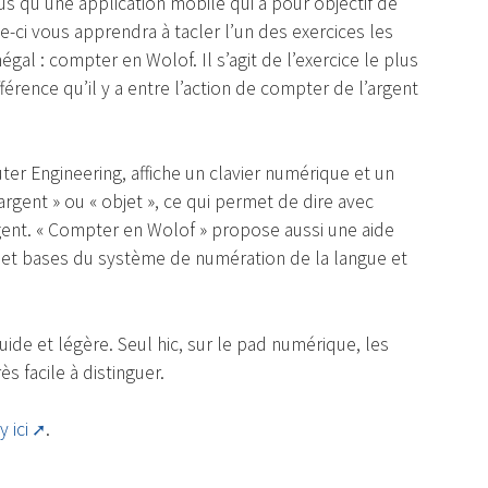
s qu’une application mobile qui a pour objectif de
le-ci vous apprendra à tacler l’un des exercices les
égal : compter en Wolof. Il s’agit de l’exercice le plus
fférence qu’il y a entre l’action de compter de l’argent
r Engineering, affiche un clavier numérique et un
argent » ou « objet », ce qui permet de dire avec
gent. « Compter en Wolof » propose aussi une aide
et bases du système de numération de la langue et
uide et légère. Seul hic, sur le pad numérique, les
ès facile à distinguer.
 ici
.