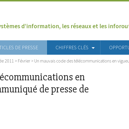
ystèmes d’information, les réseaux et les inforo
TICLES DE PRESSE
CHIFFRES CLÉS
OPPORT
ée 2011
>
Février
>
Un mauvais code des télécommunications en vigue
lécommunications en
mmuniqué de presse de