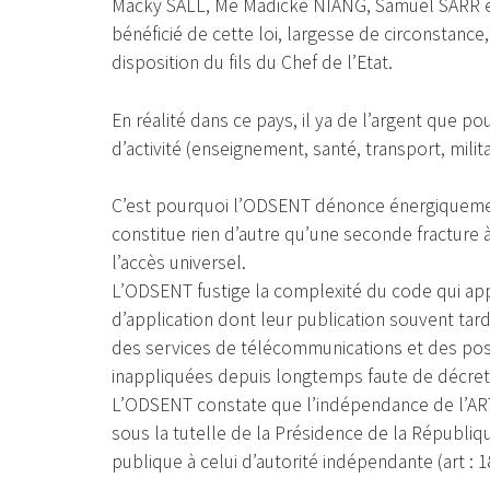
Macky SALL, Me Madické NIANG, Samuel SARR et a
bénéficié de cette loi, largesse de circonstance,
disposition du fils du Chef de l’Etat.
En réalité dans ce pays, il ya de l’argent que p
d’activité (enseignement, santé, transport, militair
C’est pourquoi l’ODSENT dénonce énergiquement
constitue rien d’autre qu’une seconde fracture 
l’accès universel.
L’ODSENT fustige la complexité du code qui app
d’application dont leur publication souvent ta
des services de télécommunications et des post
inappliquées depuis longtemps faute de décret
L’ODSENT constate que l’indépendance de l’ARTP
sous la tutelle de la Présidence de la Républiq
publique à celui d’autorité indépendante (art : 1