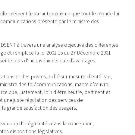
onformément à son automatisme que tout le monde lui
lécommunications présenté par le ministre des
’ODSENT à travers une analyse objective des différentes
broge et remplace la loi 2001-15 du 27 Décembre 2001
résente plus d’inconvénients que d’avantages.
tions et des postes, taillé sur mesure clientéliste,
e ministre des télécommunications, maitre d’œuvre,
ce que, justement, loin d’être neutre, pertinent et
t une juste régulation des services de
la grande satisfaction des usagers.
beaucoup d’irrégularités dans la conception,
entes dispositions législatives.