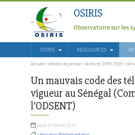
OSIRIS
Observatoire sur les s
OSIRIS
RESSOURCES
AR
Accueil
>
Articles de presse
>
Archives 1999-2025
>
Ann
Un mauvais code des té
vigueur au Sénégal (Co
l’ODSENT)
jeudi 24 février 2011
Législation/Réglementation