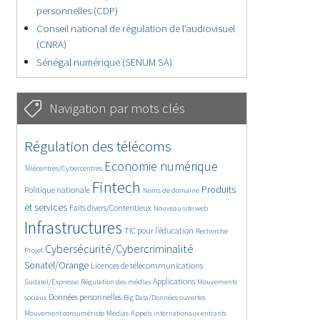
personnelles (CDP)
Conseil national de régulation de l’audiovisuel
(CNRA)
Sénégal numérique (SENUM SA)
Navigation par mots clés
4772/5697
359/5697
Régulation des télécoms
3800/5697
1877/5697
Economie numérique
Télécentres/Cybercentres
5302/5697
683/5697
2462/5697
Fintech
Produits
Politique nationale
Noms de domaine
1599/5697
851/5697
5697/5697
et services
Faits divers/Contentieux
Nouveau site web
1866/5697
193/5697
254/5697
Infrastructures
TIC pour l’éducation
Recherche
3574/5697
2322/5697
Cybersécurité/Cybercriminalité
Projet
1654/5697
296/5697
Sonatel/Orange
Licences de télécommunications
1035/5697
1560/5697
1092/5697
Applications
Sudatel/Expresso
Régulation des médias
Mouvements
1680/5697
143/5697
616/5697
Données personnelles
sociaux
Big Data/Données ouvertes
380/5697
668/5697
1754/5697
Mouvement consumériste
Médias
Appels internationaux entrants