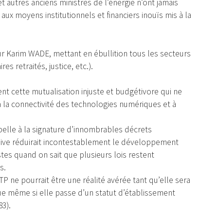
utres anciens ministres de l’énergie n’ont jamais
 aux moyens institutionnels et financiers inouïs mis à la
our Karim WADE, mettant en ébullition tous les secteurs
es retraités, justice, etc.).
 cette mutualisation injuste et budgétivore qui ne
à la connectivité des technologies numériques et à
elle à la signature d’innombrables décrets
rdive réduirait incontestablement le développement
es quand on sait que plusieurs lois restent
s.
 ne pourrait être une réalité avérée tant qu’elle sera
ue même si elle passe d’un statut d’établissement
83).