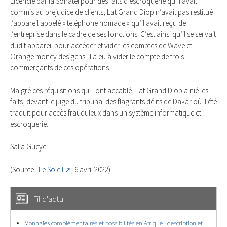
Licencié par la Sonatel pour des faits d’escroquerie qu’il avait
commis au préjudice de clients, Lat Grand Diop n’avait pas restitué
l’appareil appelé « téléphone nomade » qu’il avait reçu de
l’entreprise dans le cadre de ses fonctions. C’est ainsi qu’il se servait
dudit appareil pour accéder et vider les comptes de Wave et
Orange money des gens. Il a eu à vider le compte de trois
commerçants de ces opérations.
Malgré ces réquisitions qui l’ont accablé, Lat Grand Diop a nié les
faits, devant le juge du tribunal des flagrants délits de Dakar où il été
traduit pour accès frauduleux dans un système informatique et
escroquerie.
Salla Gueye
(Source :
Le Soleil
, 6 avril 2022)
Fil d'actu
Monnaies complémentaires et possibilités en Afrique : description et