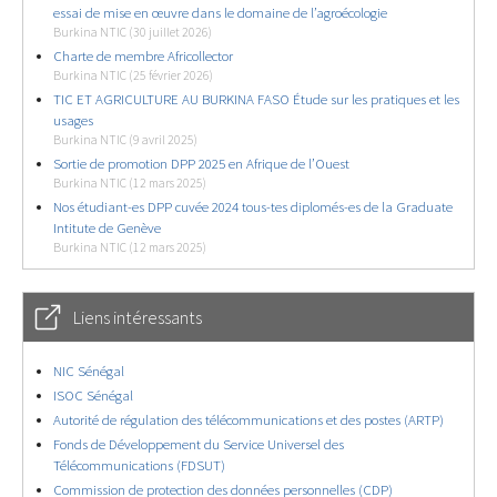
essai de mise en œuvre dans le domaine de l’agroécologie
Burkina NTIC (30 juillet 2026)
Charte de membre Africollector
Burkina NTIC (25 février 2026)
TIC ET AGRICULTURE AU BURKINA FASO Étude sur les pratiques et les
usages
Burkina NTIC (9 avril 2025)
Sortie de promotion DPP 2025 en Afrique de l’Ouest
Burkina NTIC (12 mars 2025)
Nos étudiant-es DPP cuvée 2024 tous-tes diplomés-es de la Graduate
Intitute de Genève
Burkina NTIC (12 mars 2025)
Liens intéressants
NIC Sénégal
ISOC Sénégal
Autorité de régulation des télécommunications et des postes (ARTP)
Fonds de Développement du Service Universel des
Télécommunications (FDSUT)
Commission de protection des données personnelles (CDP)