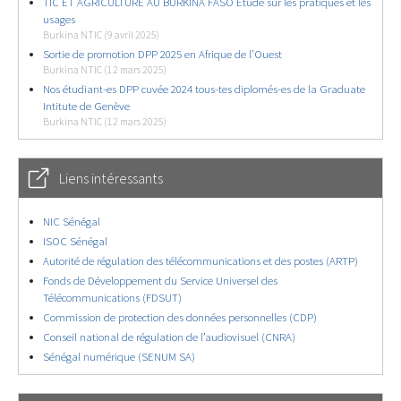
TIC ET AGRICULTURE AU BURKINA FASO Étude sur les pratiques et les
usages
Burkina NTIC (9 avril 2025)
Sortie de promotion DPP 2025 en Afrique de l’Ouest
Burkina NTIC (12 mars 2025)
Nos étudiant-es DPP cuvée 2024 tous-tes diplomés-es de la Graduate
Intitute de Genève
Burkina NTIC (12 mars 2025)
Liens intéressants
NIC Sénégal
ISOC Sénégal
Autorité de régulation des télécommunications et des postes (ARTP)
Fonds de Développement du Service Universel des
Télécommunications (FDSUT)
Commission de protection des données personnelles (CDP)
Conseil national de régulation de l’audiovisuel (CNRA)
Sénégal numérique (SENUM SA)