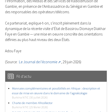
l’Information, des Médias et des Services de Radiodiffusion de
Gambie, en présence de l’Ambassadrice du Sénégal en Gambie et
des responsables des opérateurs télécoms.
Ce partenariat, explique-t-on, s’inscrit pleinement dans la
dynamique de la récente visite d’État de Bassirou Diomaye Diakhar
Faye en Gambie — une mise en oeuvre concrète des orientations
définies au plus haut niveau des deux États.
Adou Faye
(Source :
Le Journal de l’économie
, 29 juin 2026)
Fil d'actu
Monnaies complémentaires et possibilités en Afrique : description et
essai de mise en œuvre dans le domaine de l’agroécologie
Burkina NTIC (30 juillet 2026)
Charte de membre Africollector
Burkina NTIC (25 février 2026)