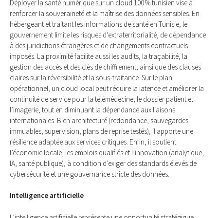
Déployer la santé numérique sur un cloud 100 % tunisien vise à
renforcer la souveraineté et la maîtrise des données sensibles. En
hébergeant et traitant les informations de santé en Tunisie, le
gouvernement limite les risques d’extraterritorialité, de dépendance
à des juridictions étrangères et de changements contractuels
imposés. La proximité facilite aussi les audits, la traçabilité, la
gestion des accès et des clés de chiffrement, ainsi que des clauses
claires sur la réversibilité et la sous-traitance. Sur le plan
opérationnel, un cloud local peut réduire la latence et améliorer la
continuité de service pour la télémédecine, le dossier patient et
l’imagerie, tout en diminuant la dépendance aux liaisons
internationales. Bien architecturé (redondance, sauvegardes
immuables, supervision, plans de reprise testés), il apporte une
résilience adaptée aux services critiques. Enfin, il soutient
l’économie locale, les emplois qualifiés et l’innovation (analytique,
IA, santé publique), à condition d’exiger des standards élevés de
cybersécurité et une gouvernance stricte des données.
Intelligence artificielle
L’intelligence artificielle représente une opportunité stratégique