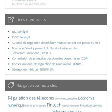
Burkina NTIC (12 mars 2025)
Liens intéressants
NIC Sénégal
ISOC Sénégal
Autorité de régulation des télécommunications et des postes (ARTP)
Fonds de Développement du Service Universel des
Télécommunications (FDSUT)
Commission de protection des données personnelles (CDP)
Conseil national de régulation de l’audiovisuel (CNRA)
Sénégal numérique (SENUM SA)
Navigation par mots clés
4661/5766
364/5766
3795/5766
Régulation des télécoms
Economie
Télécentres/Cybercentres
1879/5766
5212/5766
690/5766
2491/5766
1623/5766
Fintech
numérique
Produits et services
Politique nationale
Noms de domaine
853/5766
5766/5766
1837/5766
206/5766