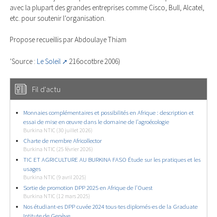
avec la plupart des grandes entreprises comme Cisco, Bull, Alcatel,
etc. pour soutenir l’organisation.
Propose recueillis par Abdoulaye Thiam
’Source :
Le Soleil
216ocotbre 2006)
Fil d'actu
Monnaies complémentaires et possibilités en Afrique : description et
essai de mise en œuvre dans le domaine de l’agroécologie
Burkina NTIC (30 juillet 2026)
Charte de membre Africollector
Burkina NTIC (25 février 2026)
TIC ET AGRICULTURE AU BURKINA FASO Étude sur les pratiques et les
usages
Burkina NTIC (9 avril 2025)
Sortie de promotion DPP 2025 en Afrique de l’Ouest
Burkina NTIC (12 mars 2025)
Nos étudiant-es DPP cuvée 2024 tous-tes diplomés-es de la Graduate
Intitute de Genève