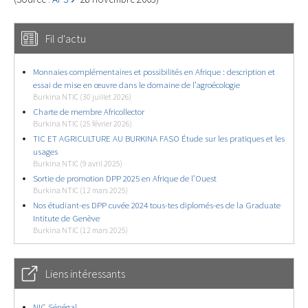
Fil d'actu
Monnaies complémentaires et possibilités en Afrique : description et
essai de mise en œuvre dans le domaine de l’agroécologie
Burkina NTIC (30 juillet 2026)
Charte de membre Africollector
Burkina NTIC (25 février 2026)
TIC ET AGRICULTURE AU BURKINA FASO Étude sur les pratiques et les
usages
Burkina NTIC (9 avril 2025)
Sortie de promotion DPP 2025 en Afrique de l’Ouest
Burkina NTIC (12 mars 2025)
Nos étudiant-es DPP cuvée 2024 tous-tes diplomés-es de la Graduate
Intitute de Genève
Burkina NTIC (12 mars 2025)
Liens intéressants
NIC Sénégal