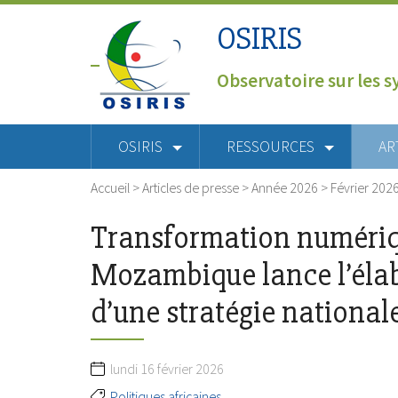
OSIRIS
Observatoire sur les s
OSIRIS
RESSOURCES
AR
Accueil
>
Articles de presse
>
Année 2026
>
Février 202
Transformation numériqu
Mozambique lance l’éla
d’une stratégie national
lundi 16 février 2026
Politiques africaines