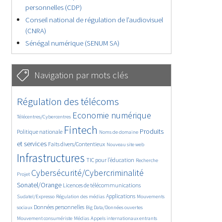
personnelles (CDP)
Conseil national de régulation de l’audiovisuel
(CNRA)
Sénégal numérique (SENUM SA)
Navigation par mots clés
4607/5729
380/5729
Régulation des télécoms
3638/5729
1890/5729
Economie numérique
Télécentres/Cybercentres
5235/5729
681/5729
2323/5729
Fintech
Produits
Politique nationale
Noms de domaine
1550/5729
820/5729
5729/5729
et services
Faits divers/Contentieux
Nouveau site web
1824/5729
197/5729
244/5729
Infrastructures
TIC pour l’éducation
Recherche
3686/5729
2277/5729
Cybersécurité/Cybercriminalité
Projet
1632/5729
301/5729
Sonatel/Orange
Licences de télécommunications
1045/5729
1516/5729
1218/5729
Applications
Sudatel/Expresso
Régulation des médias
Mouvements
1698/5729
146/5729
619/5729
Données personnelles
sociaux
Big Data/Données ouvertes
364/5729
649/5729
1730/5729
Mouvement consumériste
Médias
Appels internationaux entrants