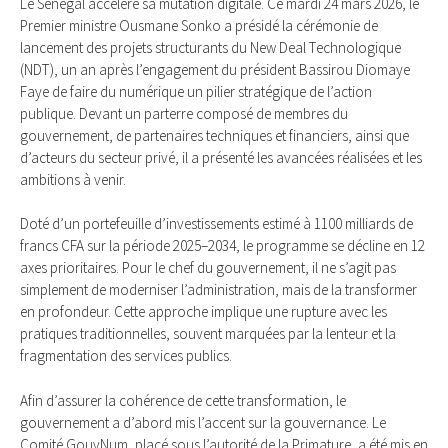
Le Sénégal accélère sa mutation digitale. Ce mardi 24 mars 2026, le
Premier ministre Ousmane Sonko a présidé la cérémonie de
lancement des projets structurants du New Deal Technologique
(NDT), un an après l’engagement du président Bassirou Diomaye
Faye de faire du numérique un pilier stratégique de l’action
publique. Devant un parterre composé de membres du
gouvernement, de partenaires techniques et financiers, ainsi que
d’acteurs du secteur privé, il a présenté les avancées réalisées et les
ambitions à venir.
Doté d’un portefeuille d’investissements estimé à 1100 milliards de
francs CFA sur la période 2025–2034, le programme se décline en 12
axes prioritaires. Pour le chef du gouvernement, il ne s’agit pas
simplement de moderniser l’administration, mais de la transformer
en profondeur. Cette approche implique une rupture avec les
pratiques traditionnelles, souvent marquées par la lenteur et la
fragmentation des services publics.
Afin d’assurer la cohérence de cette transformation, le
gouvernement a d’abord mis l’accent sur la gouvernance. Le
Comité GouvNum, placé sous l’autorité de la Primature, a été mis en