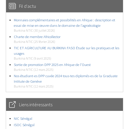
Fil d'actu
Monnaies complémentaires et possibilités en Afrique : description et
essai de mise en œuvre dans le domaine de l’agroécologie
Burkina NTIC (30 juillet 2026)
Charte de membre Africollector
Burkina NTIC (25 février 2026)
TIC ET AGRICULTURE AU BURKINA FASO Étude sur les pratiques et les
usages
Burkina NTIC (9 avril 2025)
Sortie de promotion DPP 2025 en Afrique de l’Ouest
Burkina NTIC (12 mars 2025)
Nos étudiant-es DPP cuvée 2024 tous-tes diplomés-es de la Graduate
Intitute de Genève
Burkina NTIC (12 mars 2025)
Liens intéressants
NIC Sénégal
ISOC Sénégal