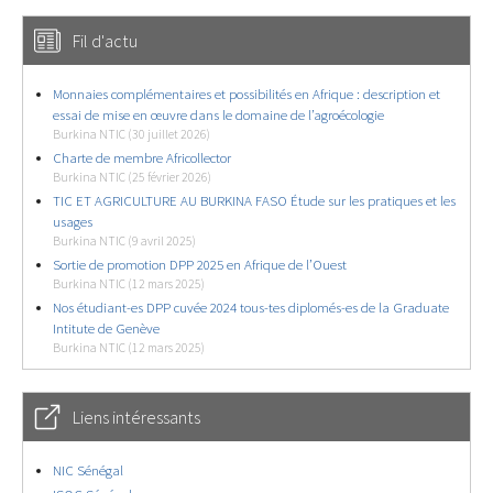
Fil d'actu
Monnaies complémentaires et possibilités en Afrique : description et
essai de mise en œuvre dans le domaine de l’agroécologie
Burkina NTIC (30 juillet 2026)
Charte de membre Africollector
Burkina NTIC (25 février 2026)
TIC ET AGRICULTURE AU BURKINA FASO Étude sur les pratiques et les
usages
Burkina NTIC (9 avril 2025)
Sortie de promotion DPP 2025 en Afrique de l’Ouest
Burkina NTIC (12 mars 2025)
Nos étudiant-es DPP cuvée 2024 tous-tes diplomés-es de la Graduate
Intitute de Genève
Burkina NTIC (12 mars 2025)
Liens intéressants
NIC Sénégal