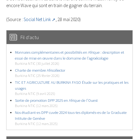
encore Wave qui sont en train de gagner du terrain.
(Source :
Social Net Link
, 28 mai 2020)
Fil d'actu
Monnaies complémentaires et possibilités en Afrique : description et
essai de mise en œuvre dans le domaine de l’agroécologie
Burkina NTIC (30 juillet 2026)
Charte de membre Africollector
Burkina NTIC (25 février 2026)
TIC ET AGRICULTURE AU BURKINA FASO Étude sur les pratiques et les
usages
Burkina NTIC (9 avril 2025)
Sortie de promotion DPP 2025 en Afrique de l’Ouest
Burkina NTIC (12 mars 2025)
Nos étudiant-es DPP cuvée 2024 tous-tes diplomés-es de la Graduate
Intitute de Genève
Burkina NTIC (12 mars 2025)