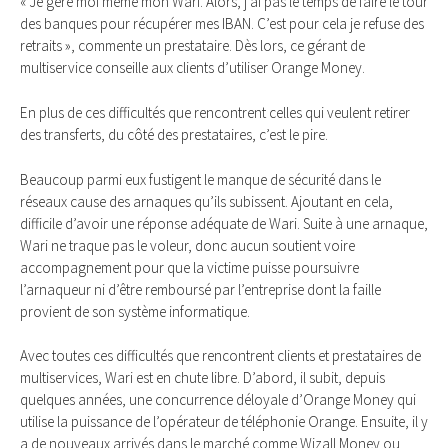
« Je gère moi même mon Wari. Alors, j’ai pas le temps de faire le tour
des banques pour récupérer mes IBAN. C’est pour cela je refuse des
retraits », commente un prestataire. Dès lors, ce gérant de
multiservice conseille aux clients d’utiliser Orange Money.
En plus de ces difficultés que rencontrent celles qui veulent retirer
des transferts, du côté des prestataires, c’est le pire.
Beaucoup parmi eux fustigent le manque de sécurité dans le
réseaux cause des arnaques qu’ils subissent. Ajoutant en cela,
difficile d’avoir une réponse adéquate de Wari. Suite à une arnaque,
Wari ne traque pas le voleur, donc aucun soutient voire
accompagnement pour que la victime puisse poursuivre
l’arnaqueur ni d’être remboursé par l’entreprise dont la faille
provient de son système informatique.
Avec toutes ces difficultés que rencontrent clients et prestataires de
multiservices, Wari est en chute libre. D’abord, il subit, depuis
quelques années, une concurrence déloyale d’Orange Money qui
utilise la puissance de l’opérateur de téléphonie Orange. Ensuite, il y
a de nouveaux arrivés dans le marché comme Wizall Money ou