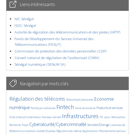
Liens intéressants
NIC Sénégal
ISOC Sénégal
Autorité de régulation des télécommunications et des postes (ARTP)
Fonds de Développement du Service Universel des
Télécommunications (FDSUT)
Commission de protection des données personnelles (CDP)
Conseil national de régulation de l’audiovisuel (CNRA)
Sénégal numérique (SENUM SA)
Navigation par mots clés
4566/5670
350/5670
3611/5670
Régulation des télécoms
Economie
Télécentres/Cybercentres
1841/5670
5270/5670
621/5670
2221/5670
1547/5670
Fintech
numérique
Produits et services
Politique nationale
Noms de domaine
809/5670
5670/5670
1883/5670
199/5670
Infrastructures
Faits divers/Contentieux
TIC pour l’éducation
Nouveau site web
247/5670
3777/5670
2174/5670
1607/5670
Cybersécurité/Cybercriminalité
Sonatel/Orange
Licences de
Recherche
Projet
288/5670
1022/5670
1515/5670
1229/5670
1641/5670
télécommunications
Applications
Mouvements sociaux
Sudatel/Expresso
Régulation des médias