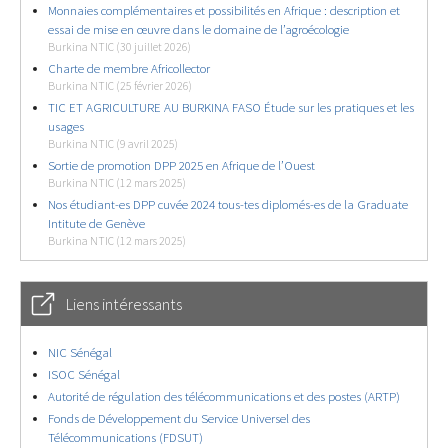
Monnaies complémentaires et possibilités en Afrique : description et
essai de mise en œuvre dans le domaine de l’agroécologie
Burkina NTIC (30 juillet 2026)
Charte de membre Africollector
Burkina NTIC (25 février 2026)
TIC ET AGRICULTURE AU BURKINA FASO Étude sur les pratiques et les
usages
Burkina NTIC (9 avril 2025)
Sortie de promotion DPP 2025 en Afrique de l’Ouest
Burkina NTIC (12 mars 2025)
Nos étudiant-es DPP cuvée 2024 tous-tes diplomés-es de la Graduate
Intitute de Genève
Burkina NTIC (12 mars 2025)
Liens intéressants
NIC Sénégal
ISOC Sénégal
Autorité de régulation des télécommunications et des postes (ARTP)
Fonds de Développement du Service Universel des
Télécommunications (FDSUT)