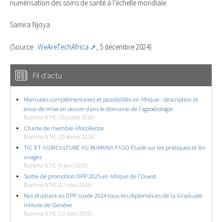
numérisation des soins de santé à l’échelle mondiale.
Samira Njoya
(Source :
WeAreTechAfrica
, 5 décembre 2024)
Fil d'actu
Monnaies complémentaires et possibilités en Afrique : description et
essai de mise en œuvre dans le domaine de l’agroécologie
Burkina NTIC (30 juillet 2026)
Charte de membre Africollector
Burkina NTIC (25 février 2026)
TIC ET AGRICULTURE AU BURKINA FASO Étude sur les pratiques et les
usages
Burkina NTIC (9 avril 2025)
Sortie de promotion DPP 2025 en Afrique de l’Ouest
Burkina NTIC (12 mars 2025)
Nos étudiant-es DPP cuvée 2024 tous-tes diplomés-es de la Graduate
Intitute de Genève
Burkina NTIC (12 mars 2025)