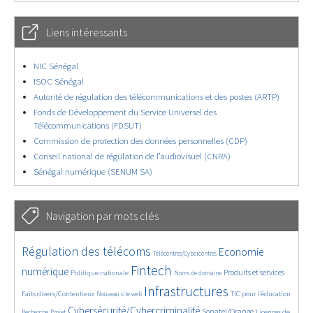
Liens intéressants
NIC Sénégal
ISOC Sénégal
Autorité de régulation des télécommunications et des postes (ARTP)
Fonds de Développement du Service Universel des
Télécommunications (FDSUT)
Commission de protection des données personnelles (CDP)
Conseil national de régulation de l’audiovisuel (CNRA)
Sénégal numérique (SENUM SA)
Navigation par mots clés
4637/5592
362/5592
3744/5592
Régulation des télécoms
Economie
Télécentres/Cybercentres
1865/5592
5169/5592
682/5592
2455/5592
1598/5592
Fintech
numérique
Produits et services
Politique nationale
Noms de domaine
843/5592
5592/5592
1827/5592
198/5592
Infrastructures
Faits divers/Contentieux
TIC pour l’éducation
Nouveau site web
247/5592
3543/5592
2307/5592
1613/5592
Cybersécurité/Cybercriminalité
Sonatel/Orange
Licences de
Recherche
Projet