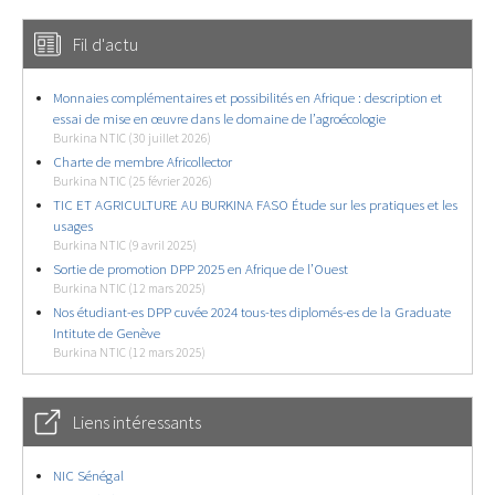
Fil d'actu
Monnaies complémentaires et possibilités en Afrique : description et
essai de mise en œuvre dans le domaine de l’agroécologie
Burkina NTIC (30 juillet 2026)
Charte de membre Africollector
Burkina NTIC (25 février 2026)
TIC ET AGRICULTURE AU BURKINA FASO Étude sur les pratiques et les
usages
Burkina NTIC (9 avril 2025)
Sortie de promotion DPP 2025 en Afrique de l’Ouest
Burkina NTIC (12 mars 2025)
Nos étudiant-es DPP cuvée 2024 tous-tes diplomés-es de la Graduate
Intitute de Genève
Burkina NTIC (12 mars 2025)
Liens intéressants
NIC Sénégal