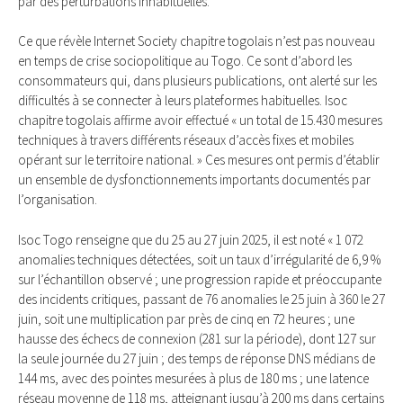
par des perturbations inhabituelles.
Ce que révèle Internet Society chapitre togolais n’est pas nouveau
en temps de crise sociopolitique au Togo. Ce sont d’abord les
consommateurs qui, dans plusieurs publications, ont alerté sur les
difficultés à se connecter à leurs plateformes habituelles. Isoc
chapitre togolais affirme avoir effectué « un total de 15.430 mesures
techniques à travers différents réseaux d’accès fixes et mobiles
opérant sur le territoire national. » Ces mesures ont permis d’établir
un ensemble de dysfonctionnements importants documentés par
l’organisation.
Isoc Togo renseigne que du 25 au 27 juin 2025, il est noté « 1 072
anomalies techniques détectées, soit un taux d’irrégularité de 6,9 %
sur l’échantillon observé ; une progression rapide et préoccupante
des incidents critiques, passant de 76 anomalies le 25 juin à 360 le 27
juin, soit une multiplication par près de cinq en 72 heures ; une
hausse des échecs de connexion (281 sur la période), dont 127 sur
la seule journée du 27 juin ; des temps de réponse DNS médians de
144 ms, avec des pointes mesurées à plus de 180 ms ; une latence
réseau moyenne de 118 ms, atteignant jusqu’à 200 ms dans certains