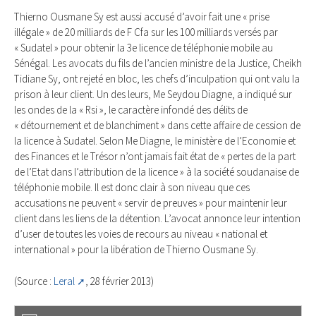
Thierno Ousmane Sy est aussi accusé d’avoir fait une « prise
illégale » de 20 milliards de F Cfa sur les 100 milliards versés par
« Sudatel » pour obtenir la 3e licence de téléphonie mobile au
Sénégal. Les avocats du fils de l’ancien ministre de la Justice, Cheikh
Tidiane Sy, ont rejeté en bloc, les chefs d’inculpation qui ont valu la
prison à leur client. Un des leurs, Me Seydou Diagne, a indiqué sur
les ondes de la « Rsi », le caractère infondé des délits de
« détournement et de blanchiment » dans cette affaire de cession de
la licence à Sudatel. Selon Me Diagne, le ministère de l’Economie et
des Finances et le Trésor n’ont jamais fait état de « pertes de la part
de l’Etat dans l’attribution de la licence » à la société soudanaise de
téléphonie mobile. Il est donc clair à son niveau que ces
accusations ne peuvent « servir de preuves » pour maintenir leur
client dans les liens de la détention. L’avocat annonce leur intention
d’user de toutes les voies de recours au niveau « national et
international » pour la libération de Thierno Ousmane Sy.
(Source :
Leral
, 28 février 2013)