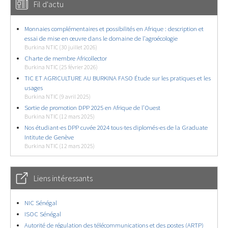
Fil d'actu
Monnaies complémentaires et possibilités en Afrique : description et
essai de mise en œuvre dans le domaine de l’agroécologie
Burkina NTIC (30 juillet 2026)
Charte de membre Africollector
Burkina NTIC (25 février 2026)
TIC ET AGRICULTURE AU BURKINA FASO Étude sur les pratiques et les
usages
Burkina NTIC (9 avril 2025)
Sortie de promotion DPP 2025 en Afrique de l’Ouest
Burkina NTIC (12 mars 2025)
Nos étudiant-es DPP cuvée 2024 tous-tes diplomés-es de la Graduate
Intitute de Genève
Burkina NTIC (12 mars 2025)
Liens intéressants
NIC Sénégal
ISOC Sénégal
Autorité de régulation des télécommunications et des postes (ARTP)