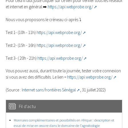
Pour cela il faut juste cliquer sur ce lien pour vérifier tous les réseaux
et internet en général.➡️
https://api.webprobe.org/
Nous vous proposons le créneau ci-après ⤵️
Test 1- (10h - 11h)
https://api.webprobe.org/
Test 2- (15h - 16h)
https://api.webprobe.org/
Test 3- ( 20h - 21h)
https://api.webprobe.org/
Vous pouvez aussi, durant toute la journée, tester votre connexion
si vous avez des difficultés. Le lien =
https://api.webprobe.org/
(Source :
Internet sans frontières Sénégal
, 31 juillet 2022)
Fil d'actu
Monnaies complémentaires et possibilités en Afrique : description et
essai de mise en œuvre dans le domaine de l’agroécologie