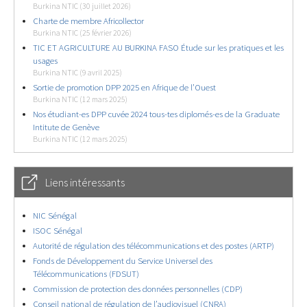
Burkina NTIC (30 juillet 2026)
Charte de membre Africollector
Burkina NTIC (25 février 2026)
TIC ET AGRICULTURE AU BURKINA FASO Étude sur les pratiques et les
usages
Burkina NTIC (9 avril 2025)
Sortie de promotion DPP 2025 en Afrique de l’Ouest
Burkina NTIC (12 mars 2025)
Nos étudiant-es DPP cuvée 2024 tous-tes diplomés-es de la Graduate
Intitute de Genève
Burkina NTIC (12 mars 2025)
Liens intéressants
NIC Sénégal
ISOC Sénégal
Autorité de régulation des télécommunications et des postes (ARTP)
Fonds de Développement du Service Universel des
Télécommunications (FDSUT)
Commission de protection des données personnelles (CDP)
Conseil national de régulation de l’audiovisuel (CNRA)