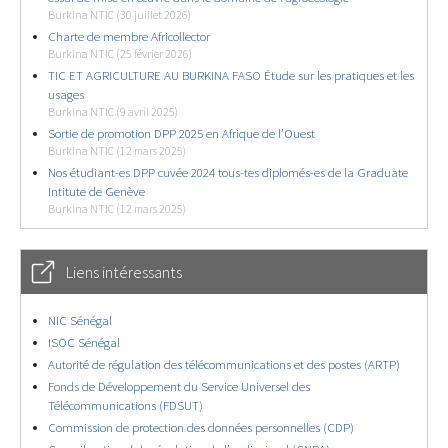
Burkina NTIC (30 juillet 2026)
Charte de membre Africollector
Burkina NTIC (25 février 2026)
TIC ET AGRICULTURE AU BURKINA FASO Étude sur les pratiques et les
usages
Burkina NTIC (9 avril 2025)
Sortie de promotion DPP 2025 en Afrique de l’Ouest
Burkina NTIC (12 mars 2025)
Nos étudiant-es DPP cuvée 2024 tous-tes diplomés-es de la Graduate
Intitute de Genève
Burkina NTIC (12 mars 2025)
Liens intéressants
NIC Sénégal
ISOC Sénégal
Autorité de régulation des télécommunications et des postes (ARTP)
Fonds de Développement du Service Universel des
Télécommunications (FDSUT)
Commission de protection des données personnelles (CDP)