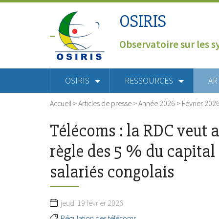
OSIRIS
Observatoire sur les s
OSIRIS
RESSOURCES
AR
Accueil
>
Articles de presse
>
Année 2026
>
Février 202
Télécoms : la RDC veut a
règle des 5 % du capital
salariés congolais
jeudi 19 février 2026
Régulation des télécoms