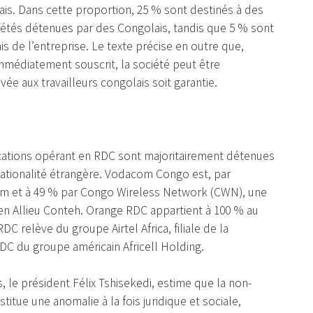
lais. Dans cette proportion, 25 % sont destinés à des
étés détenues par des Congolais, tandis que 5 % sont
s de l’entreprise. Le texte précise en outre que,
médiatement souscrit, la société peut être
vée aux travailleurs congolais soit garantie.
ications opérant en RDC sont majoritairement détenues
ationalité étrangère. Vodacom Congo est, par
m et à 49 % par Congo Wireless Network (CWN), une
en Allieu Conteh. Orange RDC appartient à 100 % au
C relève du groupe Airtel Africa, filiale de la
 RDC du groupe américain Africell Holding.
 le président Félix Tshisekedi, estime que la non-
titue une anomalie à la fois juridique et sociale,