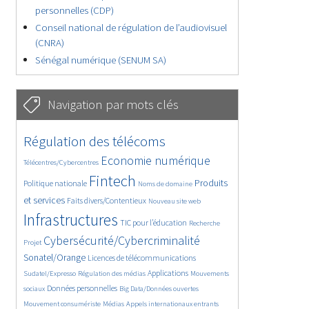
personnelles (CDP)
Conseil national de régulation de l’audiovisuel
(CNRA)
Sénégal numérique (SENUM SA)
Navigation par mots clés
4607/5729
380/5729
Régulation des télécoms
3638/5729
1890/5729
Economie numérique
Télécentres/Cybercentres
5235/5729
681/5729
2323/5729
Fintech
Produits
Politique nationale
Noms de domaine
1550/5729
820/5729
5729/5729
et services
Faits divers/Contentieux
Nouveau site web
1824/5729
197/5729
244/5729
Infrastructures
TIC pour l’éducation
Recherche
3686/5729
2277/5729
Cybersécurité/Cybercriminalité
Projet
1632/5729
301/5729
Sonatel/Orange
Licences de télécommunications
1045/5729
1516/5729
1218/5729
Applications
Sudatel/Expresso
Régulation des médias
Mouvements
1698/5729
146/5729
619/5729
Données personnelles
sociaux
Big Data/Données ouvertes
364/5729
649/5729
1730/5729
Mouvement consumériste
Médias
Appels internationaux entrants