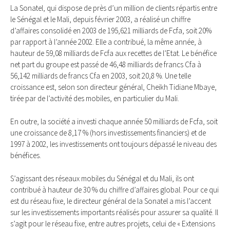
La Sonatel, qui dispose de près d’un million de clients répartis entre
le Sénégal et le Mali, depuis février 2003, a réalisé un chiffre
d’affaires consolidé en 2003 de 195,621 milliards de Fcfa, soit 20%
par rapport à l’année 2002. Elle a contribué, la même année, à
hauteur de 59,08 milliards de Fcfa aux recettes de l’Etat. Le bénéfice
net part du groupe est passé de 46,48 milliards de francs Cfa à
56,142 milliards de francs Cfa en 2003, soit 20,8 %. Une telle
croissance est, selon son directeur général, Cheikh Tidiane Mbaye,
tirée par de l’activité des mobiles, en particulier du Mali.
En outre, la société a investi chaque année 50 milliards de Fcfa, soit
une croissance de 8,17 % (hors investissements financiers) et de
1997 à 2002, les investissements ont toujours dépassé le niveau des
bénéfices.
S’agissant des réseaux mobiles du Sénégal et du Mali, ils ont
contribué à hauteur de 30 % du chiffre d’affaires global. Pour ce qui
est du réseau fixe, le directeur général de la Sonatel a mis l’accent
sur les investissements importants réalisés pour assurer sa qualité. Il
s’agit pour le réseau fixe, entre autres projets, celui de « Extensions