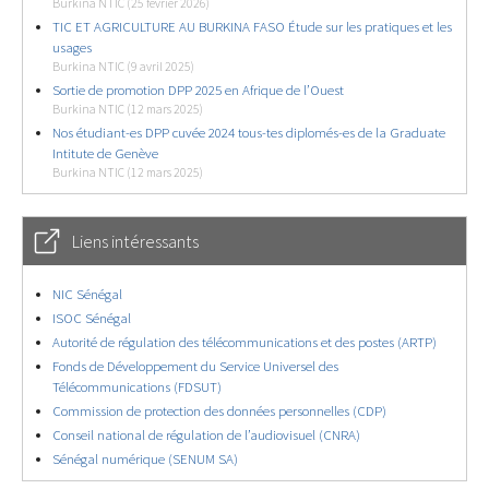
Burkina NTIC (25 février 2026)
TIC ET AGRICULTURE AU BURKINA FASO Étude sur les pratiques et les
usages
Burkina NTIC (9 avril 2025)
Sortie de promotion DPP 2025 en Afrique de l’Ouest
Burkina NTIC (12 mars 2025)
Nos étudiant-es DPP cuvée 2024 tous-tes diplomés-es de la Graduate
Intitute de Genève
Burkina NTIC (12 mars 2025)
Liens intéressants
NIC Sénégal
ISOC Sénégal
Autorité de régulation des télécommunications et des postes (ARTP)
Fonds de Développement du Service Universel des
Télécommunications (FDSUT)
Commission de protection des données personnelles (CDP)
Conseil national de régulation de l’audiovisuel (CNRA)
Sénégal numérique (SENUM SA)