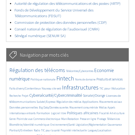
Autorité de régulation des télécommunications et des postes (ARTP)
Fonds de Développement du Service Universel des
Télécommunications (FDSUT)
Commission de protection des données personnelles (CDP)
Conseil national de régulation de l’audiovisuel (CNRA)
Sénégal numérique (SENUM SA)
Navigation par mots clés
4757/5698
360/5698
3804/5698
Régulation des télécoms
Economie
Télécentres/Cybercentres
1878/5698
5279/5698
685/5698
2467/5698
1609/5698
Fintech
numérique
Produits et services
Politique nationale
Noms de domaine
854/5698
5698/5698
1863/5698
193/5698
Infrastructures
Faits divers/Contentieux
TIC pour l’éducation
Nouveau site web
253/5698
3566/5698
2323/5698
1644/5698
Cybersécurité/Cybercriminalité
Sonatel/Orange
Licences de
Recherche
Projet
302/5698
1032/5698
1558/5698
1087/5698
1674/5698
télécommunications
Applications
Sudatel/Expresso
Régulation des médias
Mouvements sociaux
143/5698
615/5698
378/5698
684/5698
Données personnelles
Big Data/Données ouvertes
Mouvement consumériste
Médias
Appels
1756/5698
100/5698
2643/5698
1132/5698
180/5698
597/5698
Politiques africaines
Formation
internationaux entrants
Logiciel libre
Fiscalité
Art et culture
1859/5698
1061/5698
1640/5698
331/5698
129/5698
207/5698
1243/5698
Point de vue
Manifestation
Genre
Commerce électronique
Presse en ligne
Piratage
Téléservices
380/5698
354/5698
377/5698
1888/5698
Biométrie/Identité numérique
Environnement/Santé
Législation/Réglementation
Gouvernance
150/5698
846/5698
306/5698
58/5698
1175/5698
Portrait/Entretien
Radio
TIC pour la santé
Propriété intellectuelle
Langues/Localisation