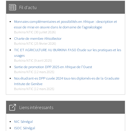
Fil d'actu
Monnaies complémentaires et possibilités en Afrique : description et
essai de mise en œuvre dans le domaine de l’agroécologie
Burkina NTIC (30 juillet 2026)
Charte de membre Africollector
Burkina NTIC (25 février 2026)
TIC ET AGRICULTURE AU BURKINA FASO Étude sur les pratiques et les
usages
Burkina NTIC (9 avril 2025)
Sortie de promotion DPP 2025 en Afrique de l’Ouest
Burkina NTIC (12 mars 2025)
Nos étudiant-es DPP cuvée 2024 tous-tes diplomés-es de la Graduate
Intitute de Genève
Burkina NTIC (12 mars 2025)
Liens intéressants
NIC Sénégal
ISOC Sénégal