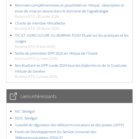
Monnaies complémentaires et possibilités en Afrique : description et
essai de mise en œuvre dans le domaine de l’agroécologie
Burkina NTIC (30 juillet 2026)
Charte de membre Africollector
Burkina NTIC (25 février 2026)
TIC ET AGRICULTURE AU BURKINA FASO Étude sur les pratiques et les
usages
Burkina NTIC (9 avril 2025)
Sortie de promotion DPP 2025 en Afrique de l’Ouest
Burkina NTIC (12 mars 2025)
Nos étudiant-es DPP cuvée 2024 tous-tes diplomés-es de la Graduate
Intitute de Genève
Burkina NTIC (12 mars 2025)
Liens intéressants
NIC Sénégal
ISOC Sénégal
Autorité de régulation des télécommunications et des postes (ARTP)
Fonds de Développement du Service Universel des
Télécommunications (FDSUT)